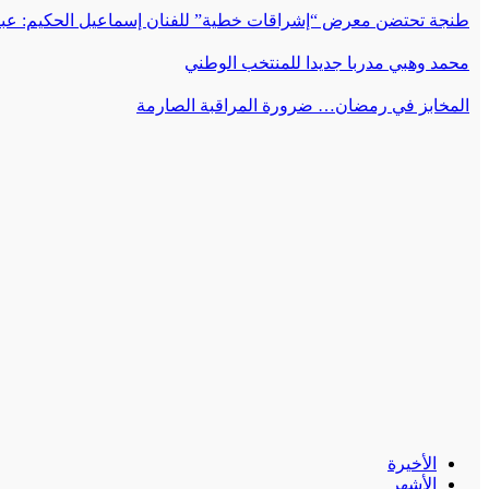
طنجة تحتضن معرض “إشراقات خطية” للفنان إسماعيل الحكيم: عبق
محمد وهبي مدربا جديدا للمنتخب الوطني
المخابز في رمضان… ضرورة المراقبة الصارمة
الأخيرة
الأشهر