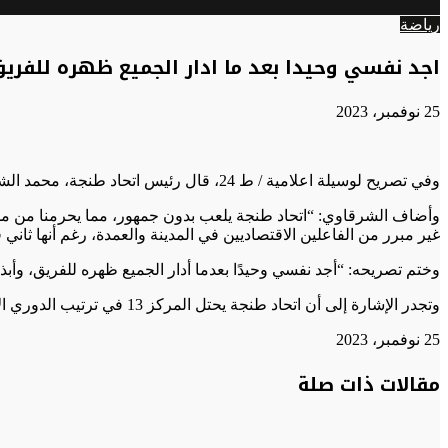
الوضع
عن
رياضة
المظلم
اجد نفسي وحيدا بعد ما ادار الجميع ظهره للفريق
25 نوفمبر، 2023
وفي تصريح لوسيلة اعلامية / ط 24، قال رئيس اتحاد طنجة، محمد الشرقاوي: “أرى أنني أتعرض لهجوم غير مبرر عبر مواقع التواصل الاجتماعي. نعلم جميعًا أن جل الأندية الوطنية تعيش أزمة مالية.”
وأضاف الشرقاوي: “اتحاد طنجة يلعب بدون جمهور، مما يحرمنا من مداخ
غير مبرر من الفاعلين الاقتصاديين في المدينة والعمدة، رغم أنها ثا
وختم تصريحه: “أجد نفسي وحيدًا بعدما أدار الجميع ظهره للفريق، وأ
وتجدر الإشارة إلى أن اتحاد طنجة يحتل المركز 13 في ترتيب الدوري الاحترافي برصيد 7 نقاط حتى الجولة التاسعة.
25 نوفمبر، 2023
تويتر
تويتر
طباعة
تيلقرام
تيلقرام
واتساب
واتساب
ماسنجر
ماسنجر
فيسبوك
فيسبوك
مشاركة
مقالات ذات صلة
عبر
البريد