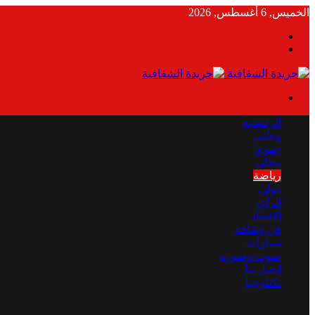
الخميس, 6 أغسطس, 2026
بحث
الوضع
عن
المظلم
القائمة
الرئيسية
وطني
جهوي
محلي
رياضة
دولي
الرأي
إقتصاد
فن وثقافة
سيارات
صوت وصورة
إتصل بنا
تكنلوجيا
بحث