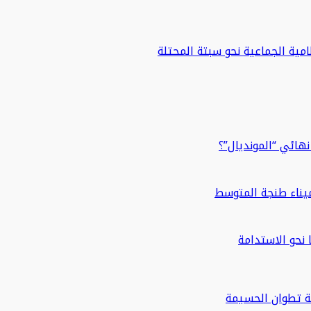
مية الجماعية نحو سبتة المحتلة
هائي “المونديال”؟
ة تطوان الحسيمة