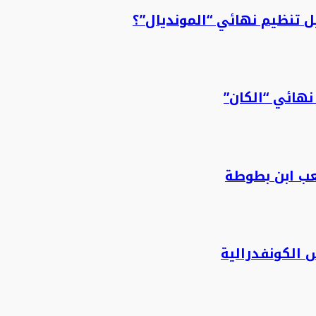
 تنظيم نهائي “المونديال”؟
نهائي “الكان”
عب ابن بطوطة
 الكونفدرالية