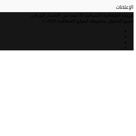
الإعلانات
جريدة الشفافية الشمالية 30 سنة من الإصدار الورقي
جميع الحقوق محفوظة لموقع الشفافية 2026 ©
فيسبوك
تويتر
يوتيوب
انستقرام
زر
الذهاب
إلى
الأعلى