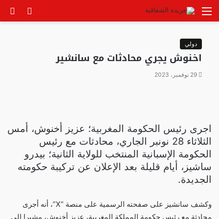
القائمة
الوضع
بح
المظلم
عن
دولي
اخنوش يجري محادثات مع سانشير
29 نوفمبر، 2023
اجرى رئيس الحكومة المغربية؛ عزيز أخنوش، أمس
الثلاثاء 28 نونبر الجاري، محادثات مع رئيس
الحكومة الإسبانية المنتخب للولاية الثانية؛ بيدرو
ساشيز، أيام قليلة بعد الإعلان عن تركيبة حكومته
الجديدة.
وكشف سانشيز على صفحته الرسمية على منصة “X”، أنه أجرى
محادثة مع رئيس حكومة المملكة المغربية، عزيز أخنوش، مشيرا إلى