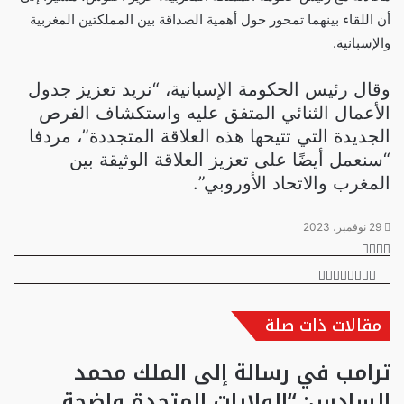
أن اللقاء بينهما تمحور حول أهمية الصداقة بين المملكتين المغربية
والإسبانية.
وقال رئيس الحكومة الإسبانية، “نريد تعزيز جدول
الأعمال الثنائي المتفق عليه واستكشاف الفرص
الجديدة التي تتيحها هذه العلاقة المتجددة”، مردفا
“سنعمل أيضًا على تعزيز العلاقة الوثيقة بين
المغرب والاتحاد الأوروبي”.
29 نوفمبر، 2023
تويتر
تيلقرام
واتساب
فيسبوك
تويتر
طباعة
تيلقرام
ماسنجر
ماسنجر
واتساب
مشاركة
فيسبوك
عبر
البريد
مقالات ذات صلة
ترامب في رسالة إلى الملك محمد
السادس: “الولايات المتحدة واضحة