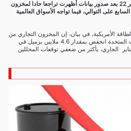
المسائية الأربعاء،12 يناير 22 بعد صدور بيانات أظهرت تراجعا حادا لمخزون
السابع على التوالي، فيما تواجه الأسواق العالمية
طاقة الأمريكية، في بيان، إن المخزون التجاري من
النفط الخام في الولايات المتحدة انخفض بمقدار 4.6 ملايين برميل في
أسبوع المنتهي في 7 يناير الجاري، بأكثر من ضعفي توقعات المحللين