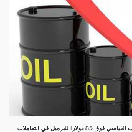
صعدت أسعار مزيج برنت القياسي فوق 85 دولارا للبرميل في التعاملات