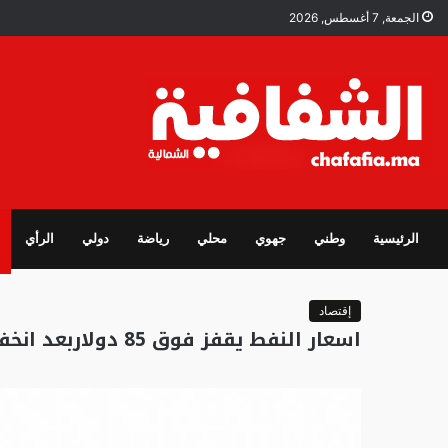
الجمعة, 7 أغسطس, 2026
الرئيسية
وطني
جهوي
محلي
رياضة
دولي
الرأي
إقتصاد
اسعار النفط يقفز فوق 85 دولاربعد انخفاض المخزون الاميريكي