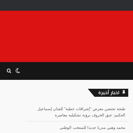
الوضع
بحث
المظلم
عن
اخبار أخيرة
طنجة تحتضن معرض “إشراقات خطية” للفنان إسماعيل
الحكيم: عبق الحروف برؤية تشكيلية معاصرة
محمد وهبي مدربا جديدا للمنتخب الوطني