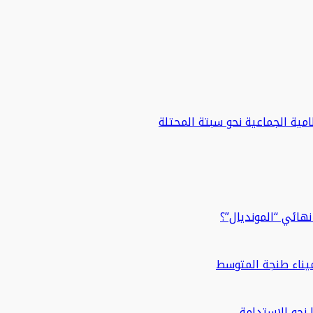
مية الجماعية نحو سبتة المحتلة
هائي “المونديال”؟