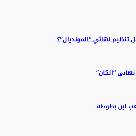
 تنظيم نهائي “المونديال”؟
نهائي “الكان”
عب ابن بطوطة