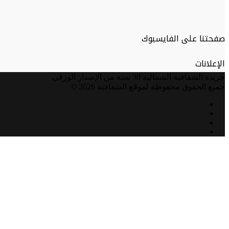
صفحتنا على الفايسبوك
الإعلانات
جريدة الشفافية الشمالية 30 سنة من الإصدار الورقي
جميع الحقوق محفوظة لموقع الشفافية 2026 ©
فيسبوك
تويتر
يوتيوب
انستقرام
زر
الذهاب
إلى
الأعلى