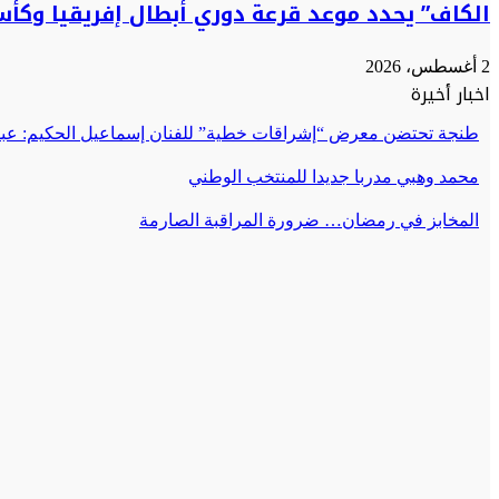
الكاف” يحدد موعد قرعة دوري أبطال إفريقيا وكأس
2 أغسطس، 2026
اخبار أخيرة
طنجة تحتضن معرض “إشراقات خطية” للفنان إسماعيل الحكيم: عبق
محمد وهبي مدربا جديدا للمنتخب الوطني
المخابز في رمضان… ضرورة المراقبة الصارمة