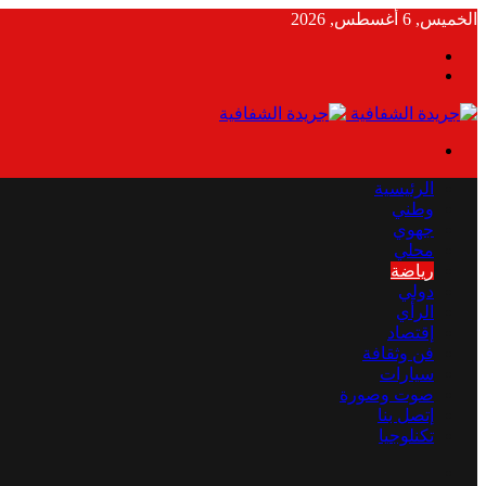
الخميس, 6 أغسطس, 2026
بحث
الوضع
عن
المظلم
القائمة
الرئيسية
وطني
جهوي
محلي
رياضة
دولي
الرأي
إقتصاد
فن وثقافة
سيارات
صوت وصورة
إتصل بنا
تكنلوجيا
بحث