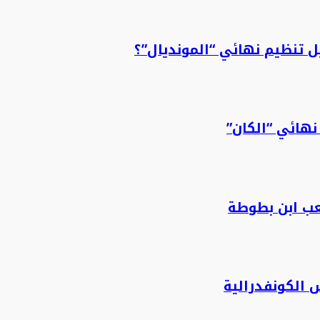
 تنظيم نهائي “المونديال”؟
نهائي “الكان”
عب ابن بطوطة
 الكونفدرالية