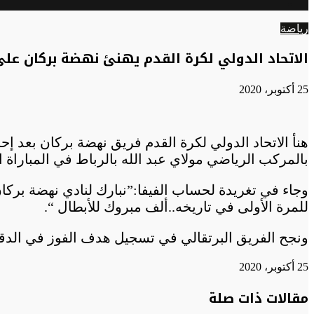
الوضع
عن
المظلم
رياضة
الاتحاد الدولي لكرة القدم يهنئ نهضة بركان على
25 أكتوبر، 2020
هنأ الاتحاد الدولي لكرة القدم فريق نهضة بركان بعد إ
بالمركب الرياضي مولاي عبد الله بالرباط في المباراة ال
وجاء في تغريدة لحساب الفيفا:”نبارك لنادي نهضة بركان
للمرة الأولى في تاريخه..ألف مبروك للأبطال “.
ونجح الفريق البرتقالي في تسجيل هدف الفوز في الدقيقة 15 بنيران صديقة بعد اختلاط أمام مرمى بي
25 أكتوبر، 2020
تويتر
تويتر
طباعة
تيلقرام
تيلقرام
واتساب
واتساب
ماسنجر
ماسنجر
فيسبوك
فيسبوك
مشاركة
مقالات ذات صلة
عبر
البريد