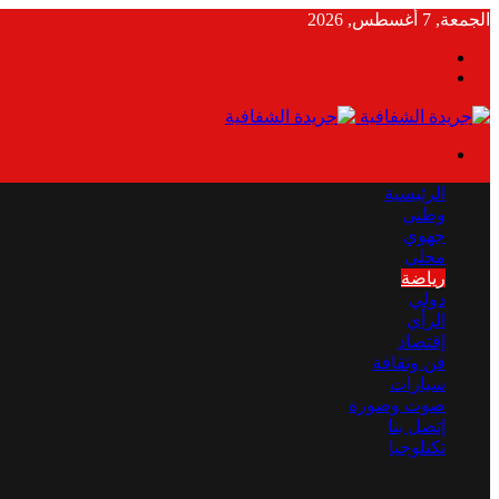
الجمعة, 7 أغسطس, 2026
بحث
الوضع
عن
المظلم
القائمة
الرئيسية
وطني
جهوي
محلي
رياضة
دولي
الرأي
إقتصاد
فن وثقافة
سيارات
صوت وصورة
إتصل بنا
تكنلوجيا
بحث