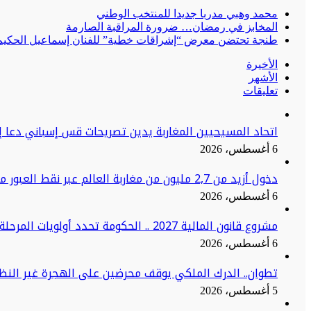
محمد وهبي مدربا جديدا للمنتخب الوطني
المخابز في رمضان… ضرورة المراقبة الصارمة
طنجة تحتضن معرض “إشراقات خطية” للفنان إسماعيل الحكيم:
الأخيرة
الأشهر
تعليقات
اتحاد المسيحيين المغاربة يدين تصريحات قس إسباني دعا إ
6 أغسطس، 2026
دخول أزيد من 2,7 مليون من مغاربة العالم عبر نقط العبور منذ انطلاق عملية
6 أغسطس، 2026
مشروع قانون المالية 2027 .. الحكومة تحدد أولويات المرحلة المقبلة
6 أغسطس، 2026
تطوان.. الدرك الملكي يوقف محرضين على الهجرة غير النظا
5 أغسطس، 2026