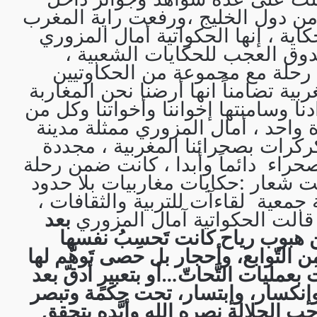
ن دول الخليج ،ورفعت راية المغرب
ية ، إنها الحكواتية أمال المزوري
وق العجب للحكايات الشعبية ،
حلة مع مجموعة من الحكاوتيين
بية تضامناً انها أرضنا نحن المغاربة
ا وسامنتها إخواننا وأخواتنا وكل من
 واحد ، أمال المزوري ممثلة مدينة
كرات بصحرائنا المغربية ، مجددة
صحراء دائماً وأبدا ، كانت ضمن رحلة
ت شعار :حكايات مغاربيات بلا حدود
جمعية لقاءآت للتربية والثقافات ،
قالت الحكواتية آمال المزوري
بعد
هبوب رياح كانت تَحسِبُ نفسها
ن التّوابع، وأحجار بل حصى تَوهَّم لها
ت بعمليات التَّحاتّ…أو بتعبيرٍ أدقّ بعد
 وإنكسار، وإبتسار، تحت حكمة وتبصر
حب الجلالة نصره الله وأيَّده يتحقق