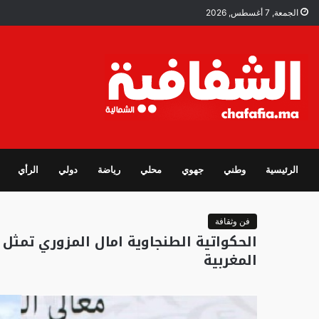
الجمعة, 7 أغسطس, 2026
الرئيسية
وطني
جهوي
محلي
رياضة
دولي
الرأي
فن وثقافة
الحكواتية الطنجاوية امال المزوري تمث
المغربية