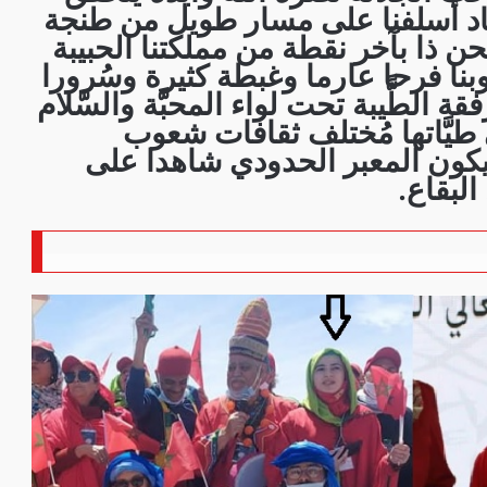
اد أسلفنا على مسار طويل من طنجة
حن ذا بآخر نقطة من مملكتنا الحبيبة
وبنا فرحا عارما وغبطة كثيرة وسُرورا
ّفقة الطًّيبة تحت لواء المحبَّة والسَّلام
يَّاتها مُختلف ثقافات شعوب
يكون المعبر الحدودي شاهدا على
البقاع.