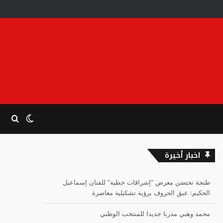
الوضع
بحث
المظلم
عن
اخبار أخيرة
طنجة تحتضن معرض “إشراقات خطية” للفنان إسماعيل
الحكيم: عبق الحروف برؤية تشكيلية معاصرة
محمد وهبي مدربا جديدا للمنتخب الوطني