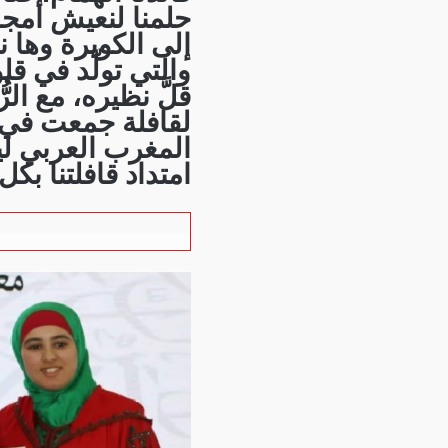
حلمنا لنعيش أمج
إلى الكويرة وها ن
والتي تولّد في قل
قلَّ نظيره، مع الرُ
لقافلة جمعت في ط
المغرب العربي ل
امتداد قافلتنا بكل 