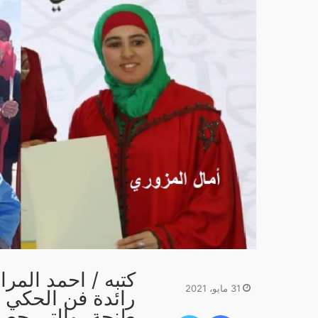
كتبه / احمد المرا
31 مايو، 2021
رائدة فن الحكي 
طنجة ،والتي حص
فيسبوك
تويتر