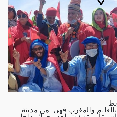
بط
بالعالم والمغرب فهي من مدينة
لت على عدة شواهد وجوائز داخل