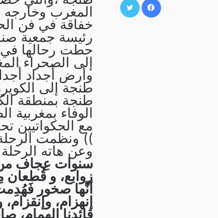
المغرب وخارجه م
خفاقة في فن الحكا
رئيسة جمعية صند
حطت رحالها في ر
إلى الصحراء المغر
وأرض أجداد أجدادن
طنجة إلى الكويرة
طنجة بمنطقة الكر
الوفاء بمغربية ال
مع الحكواتيين تح
)) ونظمت الرحلة 
وعن هاته الرحلة 
سنوات عِجاف من 
زوابع، و قُطعان مِ
أنَّها صخور فَهُدِم
إنهزام، وإنقزام،
قائدنا الهمام، صا