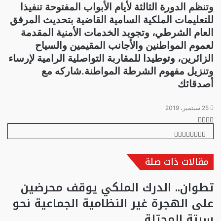
وتنظم الدورة الثالثة لأيام الأبواب المفتوحة تنفيذا
للتعليمات الملكية السامية القاضية بتحديث المرفق
العام الشرطي، وتجويد الخدمات الأمنية المقدمة
لعموم المواطنين والأجانب المقيمين والسياح
الزائرين، وتوطيدا للمقاربة التواصلية الرامية لإرساء
وتنزيل مفهوم الشرطة المواطنة
.
شاركه مع
أصدقائك
25 سبتمبر، 2019
تويتر
تيلقرام
واتساب
فيسبوك
تويتر
طباعة
تيلقرام
ماسنجر
ماسنجر
واتساب
مشاركة
فيسبوك
عبر
البريد
مقالات ذات صلة
تطوان.. الدرك الملكي يوقف محرضين
على الهجرة غير النظامية الجماعية نحو
سبتة المحتلة