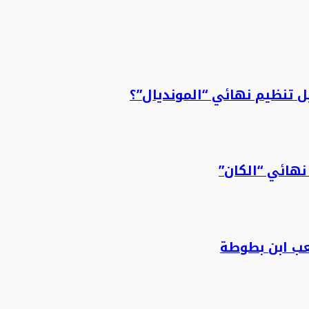
 تنظيم نهائي “المونديال”؟
نهائي “الكان”
عب ابن بطوطة