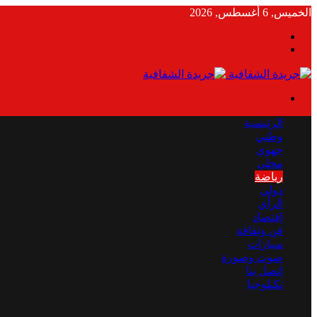
الخميس, 6 أغسطس, 2026
بحث
الوضع
عن
المظلم
القائمة
الرئيسية
وطني
جهوي
محلي
رياضة
دولي
الرأي
إقتصاد
فن وثقافة
سيارات
صوت وصورة
إتصل بنا
تكنلوجيا
بحث