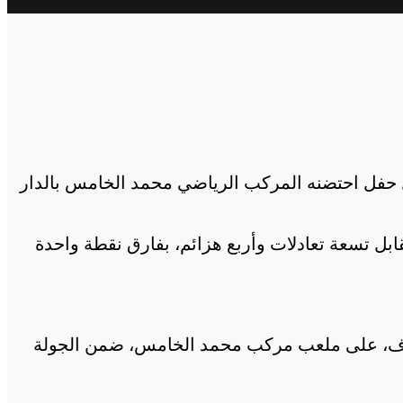
 البيضاوي اليوم الأربعاء، درع البطولة الوطنية الإحترافية لكرة القدم لموسم 2019-2020، خلال حفل احتضنه المركب الرياضي محمد الخامس بالدار
ي موسمه الكروي في صدارة الترتيب العام النهائي برصيد 60 نقطة، جمعها من 17 فوزا مقابل تسعة تعادلات وأربع هزائم، بفارق نقطة واحدة
ل هدف، على ملعب مركب محمد الخامس، ضمن الجولة