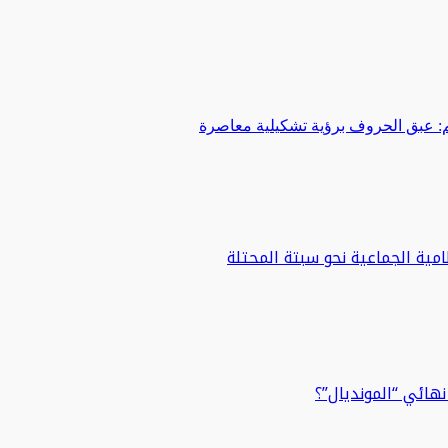
 عبق الحروف برؤية تشكيلية معاصرة
مية الجماعية نحو سبتة المحتلة
هائي “المونديال”؟