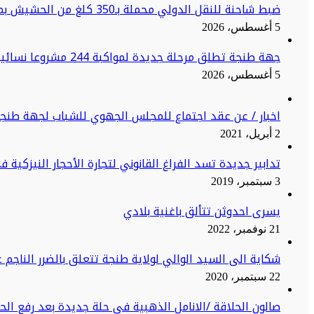
ضبط شاحنة للنقل الدولي محملة بـ350 كلغ من الحشيش بميناء طنجة المتوسط
5 أغسطس، 2026
جهة طنجة تطلق مرحلة جديدة لمواكبة 244 مشروعا نسائيا نحو الاستدامة
5 أغسطس، 2026
اخبار / عن عقد اجتماع للمجلس الجهوي للشباب لجهة طنج
2 أبريل، 2021
تدابير جديدة تسد الفراغ القانوني لتجارة الأحجار النيزكية 
3 سبتمبر، 2019
يسرى احدوثن تتألق باغنية بلادي
21 نوفمبر، 2022
شكاية الى السيد الوالي لولاية طنجة تتعلق بالضرر الناجم ع
22 سبتمبر، 2020
صالون الحلاقة /الانامل الذهبية في حلة جديدة بعد رفع ال