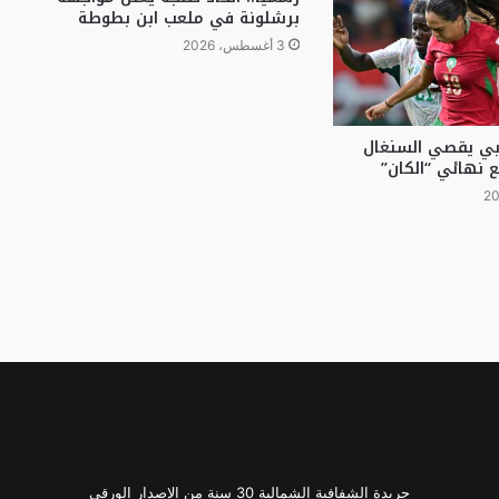
برشلونة في ملعب ابن بطوطة
3 أغسطس، 2026
ربي يقصي السنغال
ع نهائي “الكان”
جريدة الشفافية الشمالية 30 سنة من الإصدار الورقي