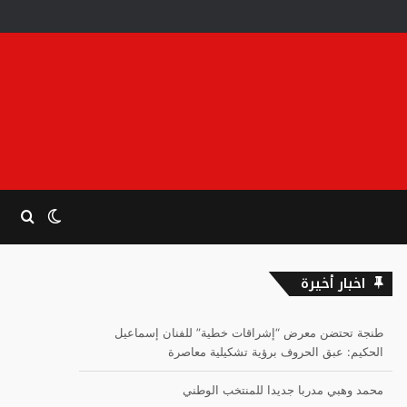
الوضع
بحث
المظلم
عن
اخبار أخيرة
طنجة تحتضن معرض “إشراقات خطية” للفنان إسماعيل
الحكيم: عبق الحروف برؤية تشكيلية معاصرة
محمد وهبي مدربا جديدا للمنتخب الوطني