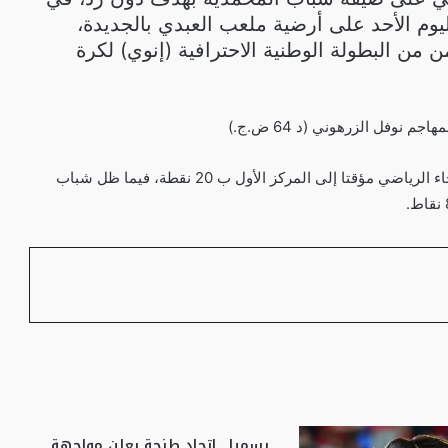
ليوم الأحد على أرضية ملعب العبدي بالجديدة،
 من البطولة الوطنية الاحترافية (إنوي) لكرة
نوفل الزرهوني (د 64 ض.ج.)
وعقب هذه المباراة، ارتقى الرجاء الرياضي مؤقتا إلى المركز الأول ب 20 نقطة، فيما ظل شباب
رسميا.. اتحاد طنجة يعلن مواجهة