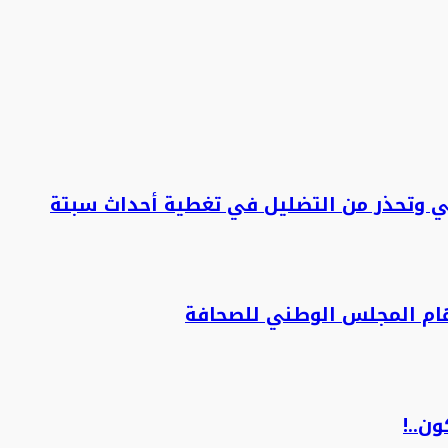
ني وتحذر من التضليل في تغطية أحداث سبتة
هام المجلس الوطني للصحافة
ن..!