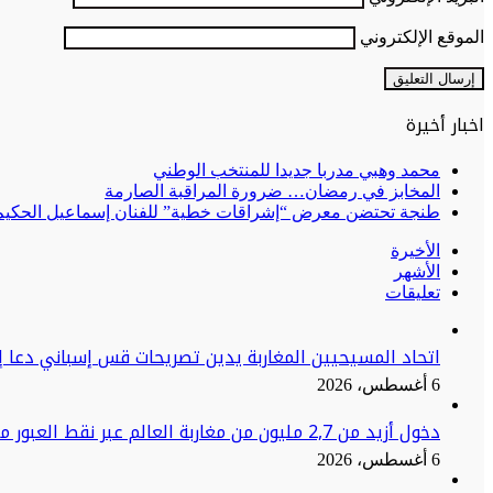
الموقع الإلكتروني
اخبار أخيرة
محمد وهبي مدربا جديدا للمنتخب الوطني
المخابز في رمضان… ضرورة المراقبة الصارمة
طنجة تحتضن معرض “إشراقات خطية” للفنان إسماعيل الحكيم:
الأخيرة
الأشهر
تعليقات
اتحاد المسيحيين المغاربة يدين تصريحات قس إسباني دعا إ
6 أغسطس، 2026
دخول أزيد من 2,7 مليون من مغاربة العالم عبر نقط العبور منذ انطلاق عملية
6 أغسطس، 2026