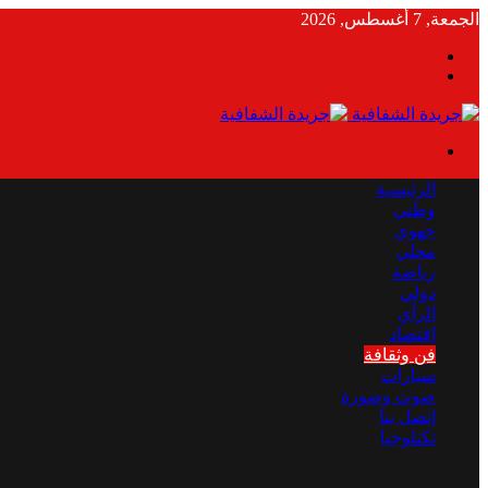
الجمعة, 7 أغسطس, 2026
بحث
الوضع
عن
المظلم
القائمة
الرئيسية
وطني
جهوي
محلي
رياضة
دولي
الرأي
إقتصاد
فن وثقافة
سيارات
صوت وصورة
إتصل بنا
تكنلوجيا
بحث