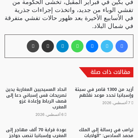
في بكين في فبراير المقبل، تخشى الحكومة من
تفشي الوباء من جديد، واتخذت إجراءات جذرية
في الأسابيع الأخيرة بعد ظهور حالات تفشي متفرقة
في شمال البلاد.
فيسبوك
تويتر
ماسنجر
واتساب
تيلقرام
مشاركة عبر البريد
طباعة
مقالات ذات صلة
أزيد من 1300 قاصر في سبتة
اتحاد المسيحيين المغاربة يدين
وإسبانيا تحدد موعد نقلهم
تصريحات قس إسباني دعا إلى
قصف الرباط وإعادة غزو
7 أغسطس، 2026
المغرب
6 أغسطس، 2026
ترامب في رسالة إلى الملك
عودة قرابة 70 ألف مهاجر إلى
محمد السادس: “الولايات
المغرب وإسبانيا تنصب حواجز