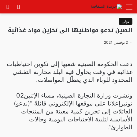
القائمة
الوضع
بح
المظلم
عن
دولي
الصين تدعو مواطنيها الى تخزين مواد غذائية
2 نوفمبر، 2021
دعت الحكومة الصينية شعبها إلى تكوين احتياطيات
غذائية في وقت يحاول فيه البلد محاربة التفشي
المحدود للوباء الذي يعطّل المواصلات.
ونشرت وزارة التجارة الصينية، مساء الإثنين02
نونبرإعلانا على موقعها الإلكتروني قائلةً “(ندعو)
العائلات إلى تخزين كمية معينة من المنتجات
الأساسية لتلبية الاحتياجات اليومية وحالات
الطوارئ”.