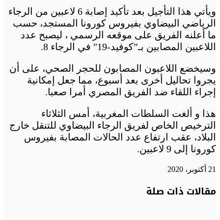
ويأتي هذا التأجيل بعد تأكيد إصابة 6 لاعبين من الرجاء
الرياضي البيضاوي بفيروس كورونا المستجد، حسب
ما أعلنه الفريق على موقعه الرسمي ، ليصبح عدد
اللاعبين المصابين بـ”كوفيد-19″ في الرجاء 8.
وسيخضع اللاعبون المصابون للحجر الصحي، على أن
يجروا تحاليل أخرى بعد أسبوع، مما جعل إمكانية
إجراء اللقاء ضد الفريق المصري أمرا صعبا.
هذا و ألغت السلطات المغربية، أمس الثلاثاء
الترخيص الخاص لفريق الرجاء البيضاوي للتنقل خارج
البلاد، عقب ارتفاع عدد الحالات المصابة بفيروس
كورونا إلى 9 لاعبين.
21 أكتوبر، 2020
تويتر
تويتر
طباعة
تيلقرام
تيلقرام
واتساب
واتساب
ماسنجر
ماسنجر
فيسبوك
فيسبوك
مشاركة
مقالات ذات صلة
عبر
البريد