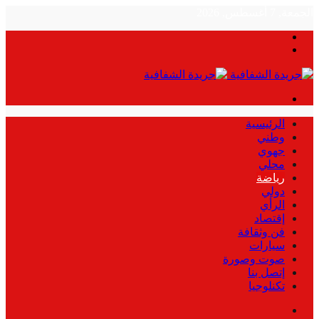
الجمعة, 7 أغسطس, 2026
بحث
الوضع
عن
المظلم
القائمة
الرئيسية
وطني
جهوي
محلي
رياضة
دولي
الرأي
إقتصاد
فن وثقافة
سيارات
صوت وصورة
إتصل بنا
تكنلوجيا
بحث