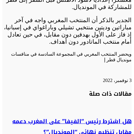
للمشاركة في المونديال.
الجدير بالذكر أن المنتخب المغربي واجه في آخر
مباراتين وديتين منتخبي تشيلي وباراغواي في إسبانيا،
إذ فاز على الأول بهدفين دون مقابل، في حين تعادل
أمام منتخب الماتادور دون أهداف.
ويحضر المنتخب المغربي في المجموعة السادسة في منافسات
مونديال قطر إ
3 نوفمبر، 2022
تويتر
تويتر
طباعة
تيلقرام
تيلقرام
واتساب
واتساب
ماسنجر
ماسنجر
فيسبوك
فيسبوك
مشاركة
مقالات ذات صلة
عبر
البريد
هل اشترط رئيس “الفيفا” على المغرب دعمه
مقابل تنظيم نهائي “المونديال”؟