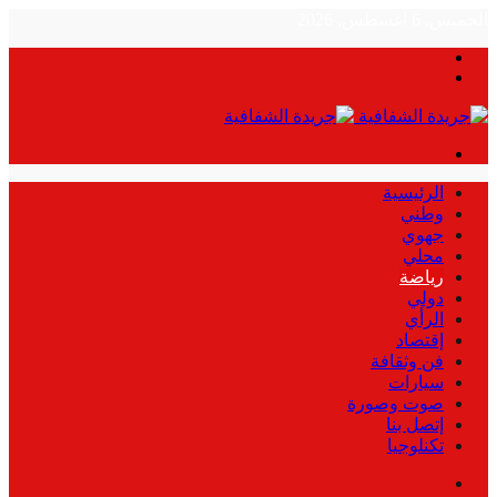
الخميس, 6 أغسطس, 2026
بحث
الوضع
عن
المظلم
القائمة
الرئيسية
وطني
جهوي
محلي
رياضة
دولي
الرأي
إقتصاد
فن وثقافة
سيارات
صوت وصورة
إتصل بنا
تكنلوجيا
بحث