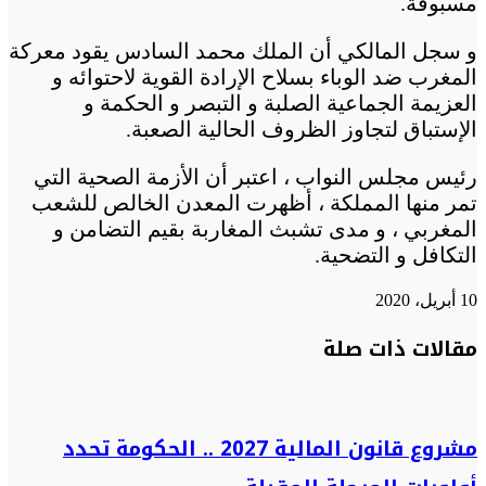
مسبوقة.
و سجل المالكي أن الملك محمد السادس يقود معركة
المغرب ضد الوباء بسلاح الإرادة القوية لاحتوائه و
العزيمة الجماعية الصلبة و التبصر و الحكمة و
الإستباق لتجاوز الظروف الحالية الصعبة.
رئيس مجلس النواب ، اعتبر أن الأزمة الصحية التي
تمر منها المملكة ، أظهرت المعدن الخالص للشعب
المغربي ، و مدى تشبث المغاربة بقيم التضامن و
التكافل و التضحية.
10 أبريل، 2020
تويتر
تويتر
طباعة
تيلقرام
تيلقرام
واتساب
واتساب
ماسنجر
ماسنجر
فيسبوك
فيسبوك
مشاركة
مقالات ذات صلة
عبر
البريد
مشروع قانون المالية 2027 .. الحكومة تحدد