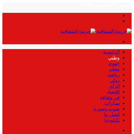
السبت, 8 أغسطس, 2026
بحث
الوضع
عن
المظلم
القائمة
الرئيسية
وطني
جهوي
محلي
رياضة
دولي
الرأي
إقتصاد
فن وثقافة
سيارات
صوت وصورة
إتصل بنا
تكنلوجيا
بحث