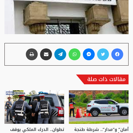
فيسبوك
تويتر
ماسنجر
واتساب
تيلقرام
مشاركة عبر البريد
طباعة
مقالات ذات صلة
أمان” و”مدار”.. شرطة طنجة
تطوان.. الدرك الملكي يوقف