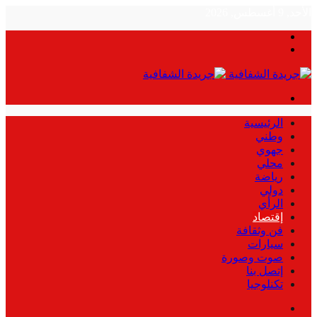
الأحد, 9 أغسطس, 2026
بحث
الوضع
عن
المظلم
القائمة
الرئيسية
وطني
جهوي
محلي
رياضة
دولي
الرأي
إقتصاد
فن وثقافة
سيارات
صوت وصورة
إتصل بنا
تكنلوجيا
بحث