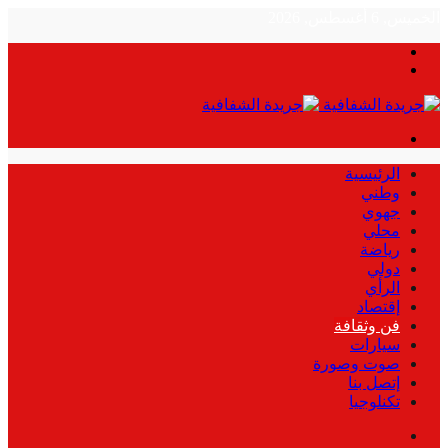
الخميس, 6 أغسطس, 2026
بحث
الوضع
عن
المظلم
القائمة
الرئيسية
وطني
جهوي
محلي
رياضة
دولي
الرأي
إقتصاد
فن وثقافة
سيارات
صوت وصورة
إتصل بنا
تكنلوجيا
بحث