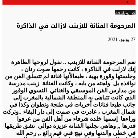
الوضع
عن
المظلم
فن وثقافة
المرحومة الفنانة للازينب لازالت في الذاكرة
27 يونيو، 2021
نعم المرحومة الفنانة للازينب .. نقول لروحها الطاهرة
إنك لازلت في الذاكرة ، كانت رحمها صوت رنان ،
وجلستها وقورة بهية ، طبعالأنها فنانة لم تتسلق الفن من
نوافذه بل ولجته من بابه ، وكانت الفنانة زينب مدرسة
من مدارس الفن الموسيقي والغنائي النسوي الوقور
الذي كانت تتباهى به المنطقة الشمالية بالمغرب إلى
جانب طبعا فنانات أخريات في طنجة وتطوان وكذا في
شمال المغرب ، غادرت في صمت إلى دار البقاء ..وتركت
وراءها إسمها خلده شرفاء من أهل الفن من عرفوا
قدرها ,, وهاهي نجلتها الفنانة عزيزة دوالي تشق طريقها
في خطى والدتها وفي نهج فني قيم رائع ,, رحم الله