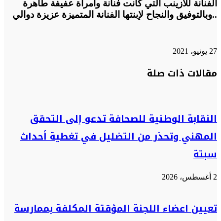
الفنانة للازينب التي كانت فنانة وامرأة عفيفة طاهرة
..وبالتوفيق والنجاح لإبنتها الفنانة المتميزة عزيزة دوالي
27 يونيو، 2021
تويتر
تويتر
طباعة
تيلقرام
تيلقرام
واتساب
واتساب
ماسنجر
ماسنجر
فيسبوك
فيسبوك
مشاركة
مقالات ذات صلة
عبر
البريد
النقابة الوطنية للصحافة تدعو إلى التحقق
المهني وتحذر من التضليل في تغطية أحداث
سبتة
2 أغسطس، 2026
تعيين اعضاء اللجنة المؤقتة المكلفة بممارسة