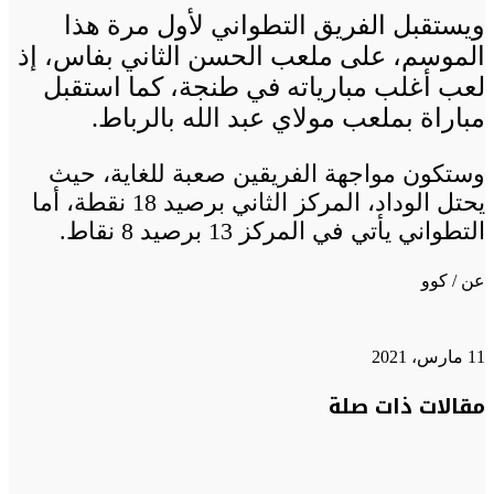
ويستقبل الفريق التطواني لأول مرة هذا
الموسم، على ملعب الحسن الثاني بفاس، إذ
لعب أغلب مبارياته في طنجة، كما استقبل
مباراة بملعب مولاي عبد الله بالرباط.
وستكون مواجهة الفريقين صعبة للغاية، حيث
يحتل الوداد، المركز الثاني برصيد 18 نقطة، أما
التطواني يأتي في المركز 13 برصيد 8 نقاط.
عن / كوو
11 مارس، 2021
تويتر
تويتر
طباعة
تيلقرام
تيلقرام
واتساب
واتساب
ماسنجر
ماسنجر
فيسبوك
فيسبوك
مشاركة
مقالات ذات صلة
عبر
البريد