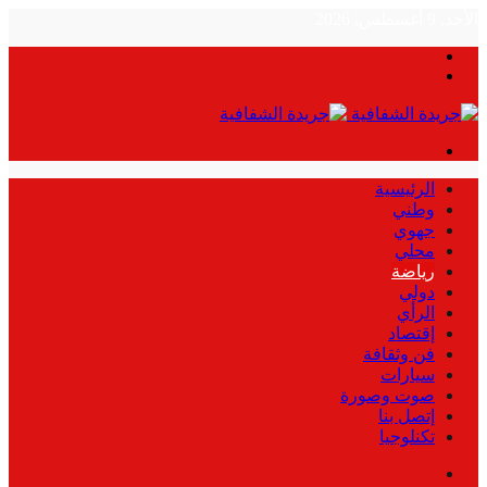
الأحد, 9 أغسطس, 2026
بحث
الوضع
عن
المظلم
القائمة
الرئيسية
وطني
جهوي
محلي
رياضة
دولي
الرأي
إقتصاد
فن وثقافة
سيارات
صوت وصورة
إتصل بنا
تكنلوجيا
بحث