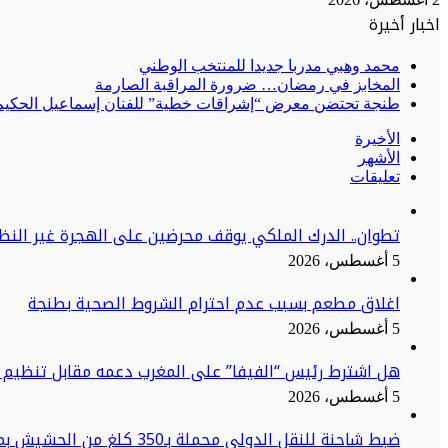
اخبار أخيرة
محمد وهبي مدربا جديدا للمنتخب الوطني
المخابز في رمضان… ضرورة المراقبة الصارمة
طنجة تحتضن معرض “إشراقات خطية” للفنان إسماعيل الحكيم:
الأخيرة
الأشهر
تعليقات
تطوان.. الدرك الملكي يوقف محرضين على الهجرة غير النظا
5 أغسطس، 2026
اغلاق مطعم بسبب عدم احترام الشروط الصحية بطنجة
5 أغسطس، 2026
هل اشترط رئيس “الفيفا” على المغرب دعمه مقابل تنظيم ن
5 أغسطس، 2026
ضبط شاحنة للنقل الدولي محملة بـ350 كلغ من الحشيش بميناء طنجة المتوسط