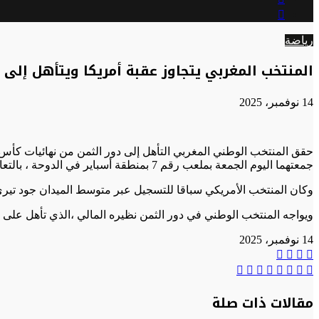
عن
الوضع
المظلم
رياضة
المنتخب المغربي يتجاوز عقبة أمريكا ويتأهل إلى 
14 نوفمبر، 2025
جمعتهما اليوم الجمعة بملعب رقم 7 بمنطقة أسباير في الدوحة ، بالتعادل الايجابي ( 1-1) ، برسم دور سدس عشر هذه النهائيات التي تدور اطوارها في قطر .
وكان المنتخب الأمريكي سباقا للتسجيل عبر متوسط الميدان جود تيري في الدقيقة 21، بينما أدرك أشبال الأطلس هدف التعادل عبر البديل عبد الله وزان في الانف
ويواجه المنتخب الوطني في دور الثمن نظيره المالي ،الذي تأهل على حساب المنتخب الزامبي 
14 نوفمبر، 2025
تويتر
واتساب
فيسبوك
تيلقرام
مشاركة
تيلقرام
واتساب
ماسنجر
تويتر
ماسنجر
فيسبوك
طباعة
عبر
البريد
مقالات ذات صلة