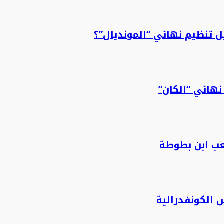
 تنظيم نهائي “المونديال”؟
نهائي “الكان”
عب ابن بطوطة
 الكونفدرالية