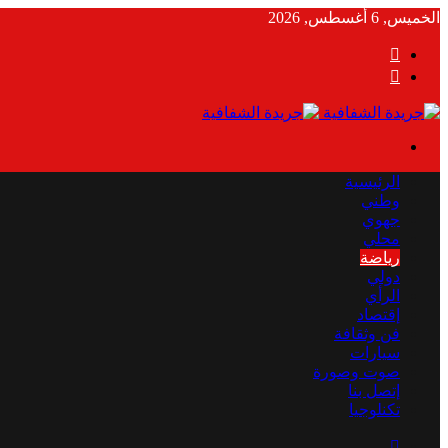
الخميس, 6 أغسطس, 2026
بحث
عن
الوضع
المظلم
القائمة
الرئيسية
وطني
جهوي
محلي
رياضة
دولي
الرأي
إقتصاد
فن وثقافة
سيارات
صوت وصورة
إتصل بنا
تكنلوجيا
بحث