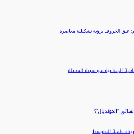
 عبق الحروف برؤية تشكيلية معاصرة
مية الجماعية نحو سبتة المحتلة
هائي “المونديال”؟