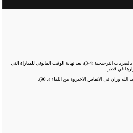
حقق المنتخب الوطني المغربي التأهل إلى دور الثمن من نهائيات كأس العالم لكرة القدم لأقل من 17 سنة، عقب تغلبه على نظيره الأمريكي، بالضربات الترجيحية (4-3)، بعد نهاية الوقت القانوني للمباراة التي