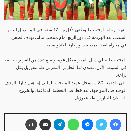
انتهت رحلة المنتخب الوطني لأقل من 17 سنة، في المونديال اليوم
السبت، بعد الهزيمة في دور الربع أمام منتخب مالي بهدف لصفر،
في مباراة لعبت بمدينة سوراكارتا الاندونيسية.
المنتخب المالي دخل المباراة بكل قوة، وصنع عدد من الفرص، خاصة
في الشوط الأول، تصدى لها الحارس المغربي طه بنغوزيل بكل
براعة.
وفي الدقيقة 80 سيسجل عميد المنتخب المالي إبراهيم ديارا، الهدف
الوحيد في المواجهة، بعد خطأ في التغطية الدفاعية، والخروج
الخاطئ للحارس طه بنغوزيل.
فيسبوك
تويتر
ماسنجر
واتساب
تيلقرام
مشاركة عبر البريد
طباعة