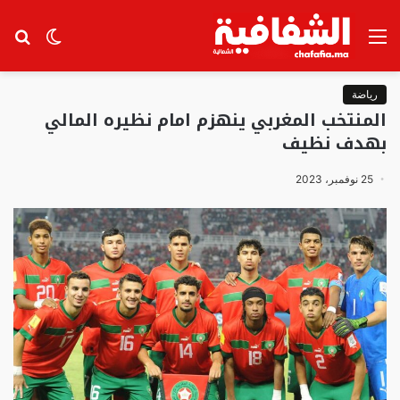
القائمة
الوضع
بح
المظلم
عن
رياضة
المنتخب المغربي ينهزم امام نظيره المالي
بهدف نظيف
25 نوفمبر، 2023