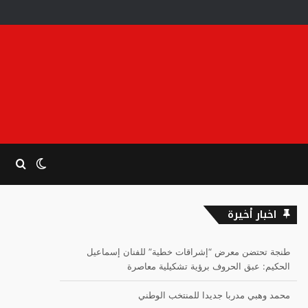
الوضع
بحث
المظلم
عن
اخبار أخيرة
طنجة تحتضن معرض “إشراقات خطية” للفنان إسماعيل
الحكيم: عبق الحروف برؤية تشكيلية معاصرة
محمد وهبي مدربا جديدا للمنتخب الوطني