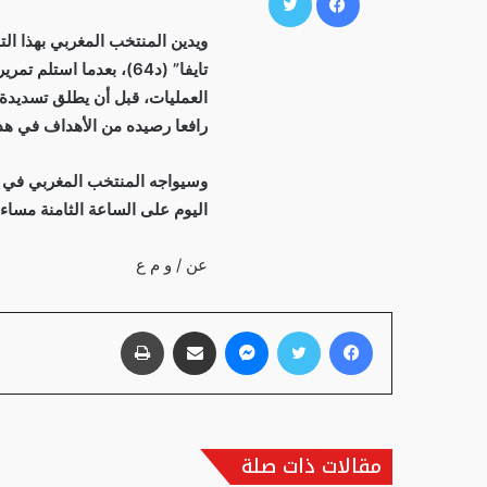
ويدين المنتخب المغربي بهذا ال
تايفا” (د64)، بعدما ا
العمليات، قبل أن يطلق تسديدة ق
رافعا رصيده من الأهداف في هذه
وسيواجه المنتخب المغربي في دور
اليوم على الساعة الثامنة مساء
عن / و م ع
فيسبوك
تويتر
ماسنجر
مشاركة عبر البريد
طباعة
مقالات ذات صلة