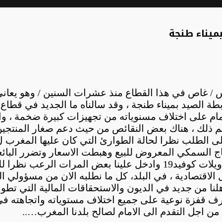
ميناء طنجة
 / غاص في هذا القطاع منذ عشرات السنين / وهو يعاني 
 الصيد بميناء طنجة ، وقد سالناه ما الجديد في قطاع ا
ام على اختلاف مسنوياته من تجهيزات كبيرة ضخمة ، واس
غم ذلك ، هناك بعض النقائص من حيث دعم صغار المنتج
لانتاج السمكي المعروض للبيع وهبطت الاسعار وتضرر ال
الربح ، وهكذا عانى هذا القطاع في الشهور الاخيرة من ويلات كوفيد19 و
لاقتصادية ، في البلد، كل ما نطلبه الان من مسؤولي القطا
نا من جديد في الديون والاستحقاقات المالية التي تطو
رف قفزة نوعية على جميع اختلاف مستوياته واتجاهته في 
ن اجل التقدم الى الامام لصالح بلدنا المغرب…..