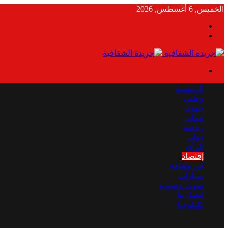
الخميس, 6 أغسطس, 2026
بحث
الوضع
عن
المظلم
القائمة
الرئيسية
وطني
جهوي
محلي
رياضة
دولي
الرأي
إقتصاد
فن وثقافة
سيارات
صوت وصورة
إتصل بنا
تكنلوجيا
بحث