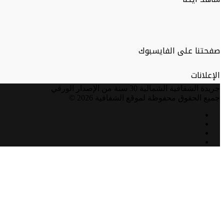
صفحتنا على الفايسبوك
الإعلانات
جريدة الشفافية الشمالية 30 سنة من الإصدار الورقي
جميع الحقوق محفوظة لموقع الشفافية 2026 ©
فيسبوك
تويتر
يوتيوب
انستقرام
زر
الذهاب
إلى
الأعلى