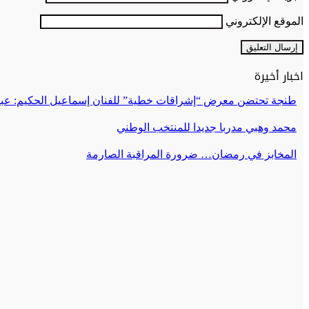
الموقع الإلكتروني
اخبار أخيرة
طنجة تحتضن معرض “إشراقات خطية” للفنان إسماعيل الحكيم: عبق
محمد وهبي مدربا جديدا للمنتخب الوطني
المخابز في رمضان… ضرورة المراقبة الصارمة