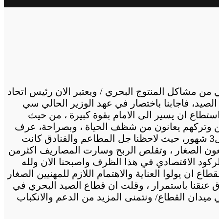
من مشاكل المنتوج البحري / ويعتبر الان رئيس اتحاد
لصيد، فاجابنا باختصار في عهد الوزير الحالي سي
تطاع ان يسير الى الامام بقوة كبيرة ، من حيث
ين وتركهم يعانون من شظف الحياة ، وبصراحة، عرف
المنتوج في الشهور الاخيرة انتاجا وفيرا وفاق العرض على الطلب نظرا لحالة الطوارئ التي كان عليها المغرب ل3 شهور، حيث لاحظنا جل المطاعم والفنادق كانت
بائعون الصغار ، وتقلص الربح وسارت المصاريف اكثرمن
ادخل علينا بعض المرات الرعب نظرا للركود الاقتصادي في هذا الظرف واصبحنا الان ولله
ع ان يولوا العناية والاهتمام اللازم للمهنيين الصغار
ق عنقنا باستمرار ، وقلت ان قطاع الصيد البحري في
ميدان القطاع/ ونتمنى المزيد من الدعم والانكباب