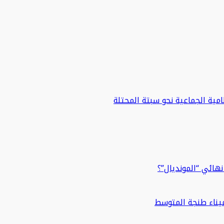
مية الجماعية نحو سبتة المحتلة
هائي “المونديال”؟