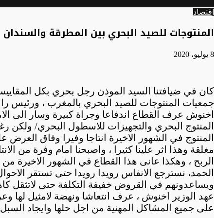
الوضع
عن
إقتصاد
المظلم
المنتوجات للصيد البحري بين المطرقة والسندان ب
8 يوليو، 2020
كان في ضيافتنا السيد الموذن رجل بحري بكل المقاييس
جمعيات المنتوجات للصيد البحري بالمغرب ، ورئيس رابطة
اخنوش عرف القطاع اندفاعا وجراة كبيرة وسار الى الام
المنتوج البحري والتجهيزات للاسطول البحري/ ولكن ر
مغلقة وهذا اثر علينا كثيرا ، واصبحنا امام وفرة من ا
الحمد، نسترجع الانفاس رويدا رويدا حتى تستقر الاحوال ا
ويساعدونهم في القروض خفيفة التكلفة حتى لاتثقل كاهل
عهد الوزير اخنوش ، عرف انتعاشا ونهضة لامثيل لها وع
على جميع المشاكل المهنية من اجل حلها وايجاد السبل م