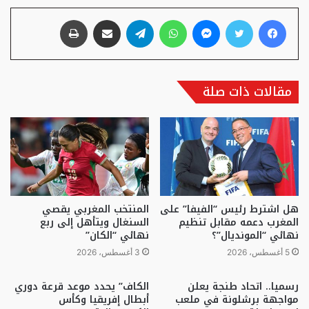
فيسبوك
تويتر
ماسنجر
واتساب
تيلقرام
مشاركة عبر البريد
طباعة
مقالات ذات صلة
هل اشترط رئيس “الفيفا” على
المنتخب المغربي يقصي
المغرب دعمه مقابل تنظيم
السنغال ويتأهل إلى ربع
نهائي “المونديال”؟
نهائي “الكان”
5 أغسطس، 2026
3 أغسطس، 2026
رسميا.. اتحاد طنجة يعلن
الكاف” يحدد موعد قرعة دوري
مواجهة برشلونة في ملعب
أبطال إفريقيا وكأس