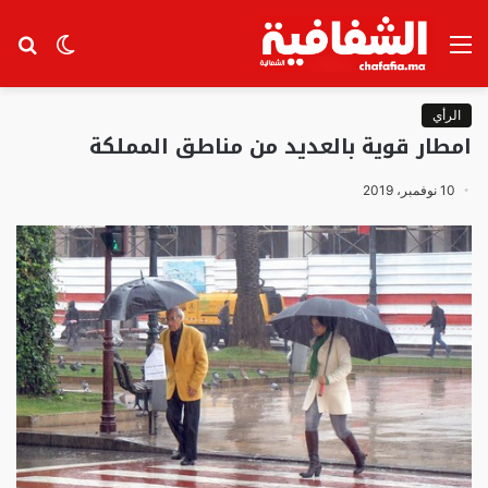
القائمة
الوضع
بح
المظلم
عن
الرأي
امطار قوية بالعديد من مناطق المملكة
10 نوفمبر، 2019