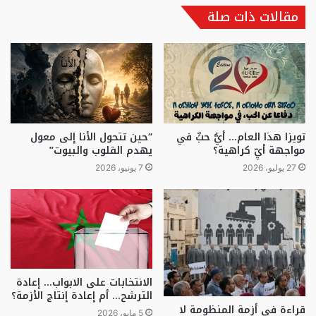
مقالات ذات صلة
تويزا هذا العام… أيُّ حبٍّ في
“حين تتحول الأنا إلى معول
مواجهة أيِّ كراهية؟
يهدم القلوب والبيوت”
27 يوليو، 2026
7 يونيو، 2026
الانتخابات على الابواب… إعادة
الترشح… أم إعادة إنتاج الأزمة؟
قراءة في أزمة المنظومة لا
5 مايو، 2026