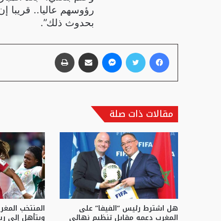
رؤوسهم عاليا.. قريبا إ
بحدوث ذلك”.
فيسبوك
تويتر
ماسنجر
مشاركة عبر البريد
طباعة
مقالات ذات صلة
هل اشترط رئيس “الفيفا” على
المنتخب المغ
المغرب دعمه مقابل تنظيم نهائي
ويتأهل إلى رب