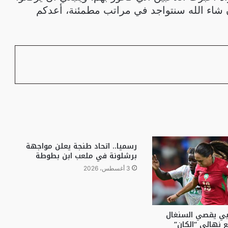
ن شاء الله سنتواجد في مراتب مطمئنة، أعدكم
رسميا.. اتحاد طنجة يعلن مواجهة
برشلونة في ملعب ابن بطوطة
3 أغسطس، 2026
ربي يقصي السنغال
ع نهائي “الكان”