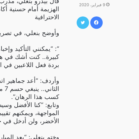
قال بيدرو بنعلي، مدرب 
9 فبراير، 2020
الاحترافية
فيسبوك
تويتر
وأوضح بنعلي، في تصريح
“: “يمكنني التأكيد وإخ
كبيرة.. كنت أشك في هذا،
بردة فعل اللاعبين في ال
وأردف: “أعد جماهير ات
كسب هذا الرهان”.
وتابع: “كنا الأفضل وسي
المواجهة، ويمكنهم تقيي
الأخضر، ولن أدخل في ج
وختم بنعلي: “بعد المبار