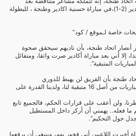
اتحاد طنجة، إنه تتملكه مشاعر متناقضة بعد
الهزيمة أمام حسنية أكادير (2-1)،في مباراة حسنية اكادير وطنجة ، للبطولة
ات خاصة لـموقع / كود”
بار أنصار اتحاد طنجة، بأن ناديهم سيحقق صحوة
 إلا أني بعد مباراة أكادير صرت واثقا، ومتفائل
مباريات المتبقية”.
حاد طنجة بأن الفريق لن يهبط للدوري
الثاني.. ينبغي حسم 7 مباريات من أصل 16 متبقية لنا، ولدينا القدرة على
طرنا، ولن أعقب على قرارات الحكم، فالجميع تابع
م ما فعله.. يهمني أن أركز داخل المستطيل
دل حول التحكيم”.
اة أخبرت اللاعبين أني فخور بهم، وينبغي أن يرفعوا