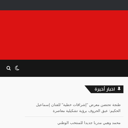
الوضع
بحث
المظلم
عن
اخبار أخيرة
طنجة تحتضن معرض “إشراقات خطية” للفنان إسماعيل
الحكيم: عبق الحروف برؤية تشكيلية معاصرة
محمد وهبي مدربا جديدا للمنتخب الوطني