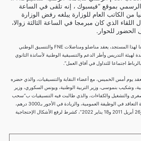
لرسمي بموقع “فيسبوك ، إنه تلقى في الساعة
تصالا هاتفيا من الكاتب العام للوزارة يبلغه رفض الوزارة
 اللقاء الذي كان مبرمجا في الساعة الثالثة زوالا،
وأضاف غميمط في تدوينته، “تبعا لهذا المستجد، يعقد مناضلو ومناضلات FNE والتنسيق الوطني
دة لهيئة التدريس وأطر الدعم والتنسيقية الوطنية لأساتذة الثانوي
الرباط اجتماعا للتداول في آفاق العمل”.
انعقد يوم أمس الخميس، مع أعضاء النقابة والتنسيقيات، والذي حضره
ية، وشكيب بنموسى، وزير التربية الوطنية، ويونس السكوري، وزير
الصغرى والتشغيل والكفاءات، والذي طالبت فيه التنسيقيات ب“سحب
النظام الأساسي، وإدماج أساتذة التعاقد في الوظيفة العمومية، والزيادة في الأجور بـ3000 درهم،
وأجرأة اتفاقات 19 أبريل 2011 و26 أبريل 2011 و18 يناير 2022”، كشرط لرفع الأشكال الإحتجاجية