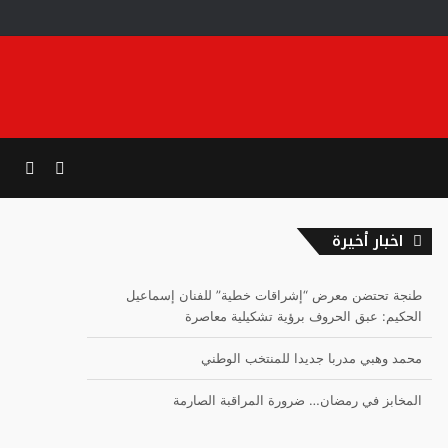
الوضع
بحث
المظلم
عن
اخبار أخيرة
طنجة تحتضن معرض “إشراقات خطية” للفنان إسماعيل
الحكيم: عبق الحروف برؤية تشكيلية معاصرة
محمد وهبي مدربا جديدا للمنتخب الوطني
المخابز في رمضان… ضرورة المراقبة الصارمة