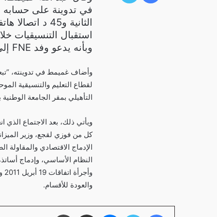
في تدوينة على حسابه ا
الثانية و45 د ا
استقبال التنسيقيات خلال
وبأنه يدعو وفد FNE إلى الحضور للحوار.
لقطاع التعليم والتنسيقية الموح
التأهيلي بمقر الجامعة الوطنية ب
ويأتي ذلك، بعد الاجتماع الذي 
كل من فوزي لقجع، وزير الميزان
الإدماج الاقتصادي والمقاولة 
والعودة للأقسام.
فيسبوك
تويتر
ماسنجر
مشاركة عبر البريد
طباعة