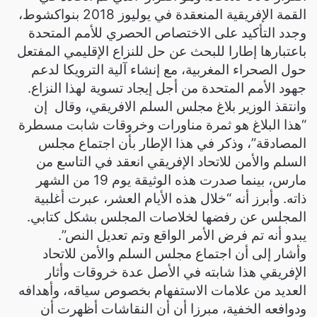
القمة الإفريقية المنعقدة في يوليوز 2018 بنواكشوط،
وجدد التأكيد على الاختصاص الحصري للأمم المتحدة
باعتبارها إطارا للبحث عن حل للنزاع الإقليمي المفتعل
حول الصحراء المغربية، مع إنشاء آلية الترويكا لدعم
جهود الأمم المتحدة من أجل إيجاد تسوية لهذا النزاع.
وانتقذ الوزير بلاغ مجلس السلم الافريقي، وقال إن
“هذا البلاغ هو ثمرة مناورات وخروقات شابت مسطرة
المصادقة”، وذكر في هذا الإطار بأن اجتماع مجلس
اﻟﺴﻠﻢ واﻷﻣﻦ ﻟﻼﺗﺤﺎد اﻹﻓﺮﻳﻘﻲ انعقد في التاسع من
مارس، بينما صدرت هذه الوثيقة يوم 19 من الشهر
ذاته. وأبرز أنه “خلال هذه الأيام العشر، عبرت أغلبية
المجلس عن رفضها لخلاصات المجلس بشكل كتابي.
يبدو أنه تم فرض الأمر الواقع وتم تعديل النص”.
وأشار إلى أن اجتماع مجلس اﻟﺴﻠﻢ واﻷﻣﻦ ﻟﻼﺗﺤﺎد
اﻹﻓﺮﻳﻘﻲ هذا شابته في الأصل عدة خروقات وأثار
العديد من علامات الاستفهام بخصوص سياقه، وأهدافه
ودوافعه الخفية، مبرزا أن أن النقاشات أظهرت أن