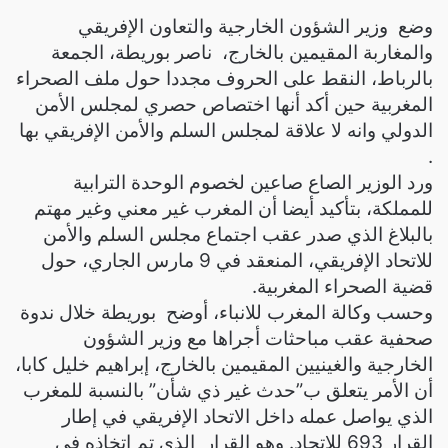
وضع وزير الشؤون الخارجية والتعاون الإفريقي
والمغاربة المقيمين بالخارج، ناصر بوريطة، الجمعة
بالرباط، النقط على الحروف مجددا حول ملف الصحراء
المغربية حين أكد أنها اختصاص حصري لمجلس الأمن
الدولي وانه لا علاقة لمجلس السلم والأمن الإفريقي بها
.
ورد الوزير الصاع صاعين لخصوم الوحدة الترابية
للمملكة، بتأكيد أيضا أن المغرب غير معني وغير مهتم
بالبلاغ الذي صدر عقب اجتماع مجلس اﻟﺴﻠﻢ واﻷﻣﻦ
ﻟﻼﺗﺤﺎد اﻹﻓﺮﻳﻘﻲ، المنعقد في 9 مارس الجاري، حول
قضية الصحراء المغربية.
وحسب وكالة المغرب للانباء، أوضح بوريطة خلال ندوة
صحفية عقب مباحثات أجراها مع وزير الشؤون
الخارجية والغينيين المقيمين بالخارج، إبراهيم خليل كابا،
أن الأمر يتعلق ب”حدث غير ذي شأن” بالنسبة للمغرب
الذي يواصل عمله داخل الاتحاد الإفريقي في إطار
القرار 693 للاتحاد. وهو القرار الذي تم اتخاذه في