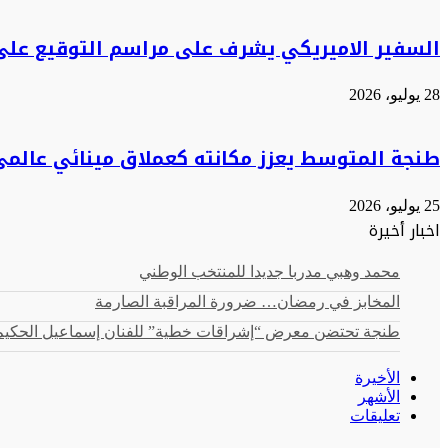
السفير الاميريكي يشرف على مراسم التوقيع على ا
28 يوليو، 2026
طنجة المتوسط يعزز مكانته كعملاق مينائي عالمي 
25 يوليو، 2026
اخبار أخيرة
محمد وهبي مدربا جديدا للمنتخب الوطني
المخابز في رمضان… ضرورة المراقبة الصارمة
طنجة تحتضن معرض “إشراقات خطية” للفنان إسماعيل الحكيم:
الأخيرة
الأشهر
تعليقات