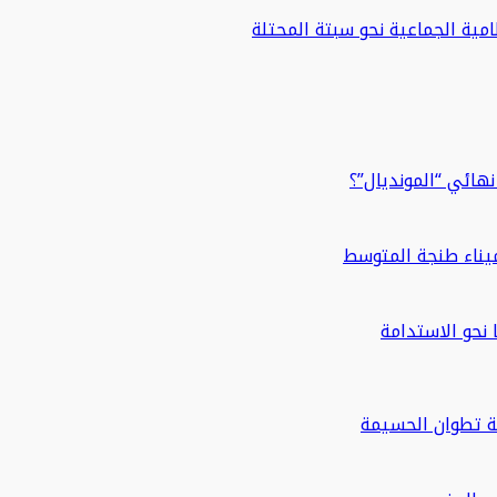
مية الجماعية نحو سبتة المحتلة
هائي “المونديال”؟
ة تطوان الحسيمة