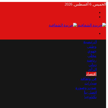
الخميس, 6 أغسطس, 2026
بحث
الوضع
عن
المظلم
القائمة
الرئيسية
وطني
جهوي
محلي
رياضة
دولي
الرأي
إقتصاد
فن وثقافة
سيارات
صوت وصورة
إتصل بنا
تكنلوجيا
بحث