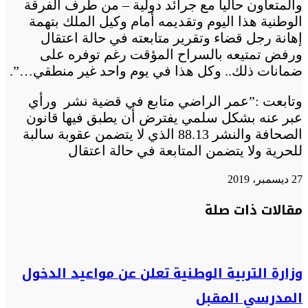
والمتعاون حاليا مع جرائد دولية – من طرف الفرقة
الوطنية هذا اليوم وتقديمه أمام وكيل الملك بتهمة
إهانة رجل قضاء وتقرير متابعته في حالة اعتقال
ورفض تمتيعه بالسراح المؤقت رغم توفره على
ضمانات ذلك.. وكل هذا في يوم واحد غير منطقي…”.
وتابعت :”عمر الراضي متابع في قضية نشر ورأي
عبر عنه بشكل سلمي يفترض أن يطبق فيها قانون
الصحافة والنشر 88.13 الذي لا يتضمن عقوبة سالبة
للحرية ولا يتضمن المتابعة في حالة اعتقال
27 ديسمبر، 2019
تويتر
تويتر
طباعة
تيلقرام
تيلقرام
واتساب
واتساب
ماسنجر
ماسنجر
فيسبوك
فيسبوك
مشاركة
مقالات ذات صلة
عبر
البريد
وزارة التربية الوطنية تعلن عن مواعيد الدخول
المدرسي المقبل