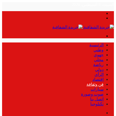
السبت, 8 أغسطس, 2026
بحث
الوضع
عن
المظلم
القائمة
الرئيسية
وطني
جهوي
محلي
رياضة
دولي
الرأي
إقتصاد
فن وثقافة
سيارات
صوت وصورة
إتصل بنا
تكنلوجيا
بحث