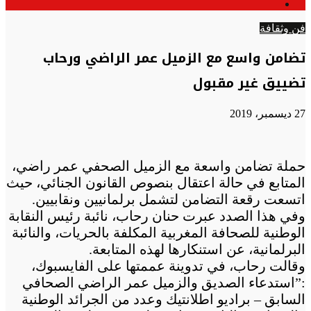
الوضع
عن
المظلم
فن وثقافة
تضامن واسع مع الزميل عمر الراضي ورحاب
تضييق غير مقبول
27 ديسمبر، 2019
حملة تضامن واسعة مع الزميل الصحفي عمر راضي،
المتابع في حالة اعتقال بنصوص القانون الجنائي، حيث
اتسعت رقعة التضامن لتشمل برلمانيين ونقابيين.
وفي هذا الصدد عبرت حنان رحاب، نائبة رئيس النقابة
الوطنية للصحافة المغربية المكلفة بالحريات، والنائبة
البرلمانية، عن استنكارها لهذه المتابعة.
وقالت رحاب، في تدوينة عممتها على الفايسبوك،
:”استدعاء الصديق والزميل عمر الراضي الصحافي
السابق – براديو اطلانتيك وعدد من الجرائد الوطنية