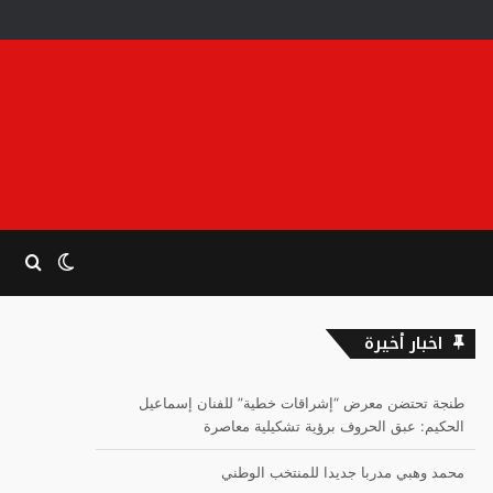
الوضع
بحث
المظلم
عن
اخبار أخيرة
طنجة تحتضن معرض “إشراقات خطية” للفنان إسماعيل
الحكيم: عبق الحروف برؤية تشكيلية معاصرة
محمد وهبي مدربا جديدا للمنتخب الوطني