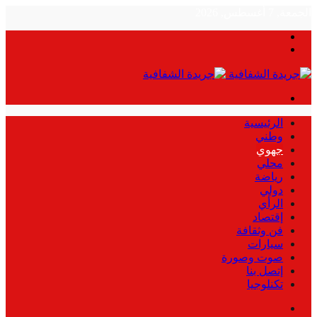
الجمعة, 7 أغسطس, 2026
بحث
الوضع
عن
المظلم
القائمة
الرئيسية
وطني
جهوي
محلي
رياضة
دولي
الرأي
إقتصاد
فن وثقافة
سيارات
صوت وصورة
إتصل بنا
تكنلوجيا
بحث