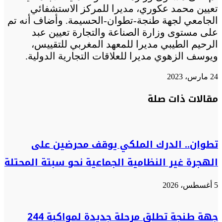
تعيين محمد عكوري، مديرا للمركز الاستشفائي
الجامعي لجهة طنجة-تطوان-الحسيمة. وأضاف أنه تم
على مستوى وزارة الصناعة والتجارة تعيين عبد
الرحيم الطيبي مديرا للمعهد المغربي للتقييس،
ويوسف الزهوي مديرا للعلاقات التجارية الدولية.
24 مارس، 2023
تويتر
تويتر
طباعة
تيلقرام
تيلقرام
واتساب
واتساب
ماسنجر
ماسنجر
فيسبوك
فيسبوك
مشاركة
مقالات ذات صلة
عبر
البريد
تطوان.. الدرك الملكي يوقف محرضين على
الهجرة غير النظامية الجماعية نحو سبتة المحتلة
5 أغسطس، 2026
جهة طنجة تطلق مرحلة جديدة لمواكبة 244