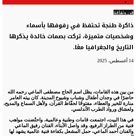
الوضع
عن
المظلم
فن وثقافة
ذاكرة طنجة تحتفظ في رفوفها بأسماء
وشخصيات متميزة، تركت بصمات خالدة يذكرها
التاريخ والجغرافيا معًا.
14 أغسطس، 2025
من بين هذه القامات، يظل اسم الحاج مصطفى الماعي رحمه الله
حاضرًا في وجدان أطفال وشباب وشيوخ المدينة. كان بيته العامر
منارة للخير والعطاء، مفتوحًا لحفّاظ القرآن، ولأهل السماع والمديح،
ولعشاق ورواد الطرب الأندلسي.
في هذا البيت، اجتمعت قامات وطنية وعالمية، واحتُضنت مواهب
فنية من الطراز الرفيع. وقد واصل الأبناء، الفنان رفيق الماعي
والفنان أحمد الماعي، حمل المشعل بكفاءة فنية عالمية يشهد لها