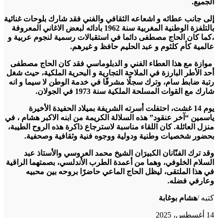
الجميع.
إلى جانب عطائه و اشعاعه الثقافي والفني فقد شارك بلوحات غنائية
بالتلفزة الوطنية المغربية سنة 1962 بادائه لبعض الاغاني المعروفة
،كما كان الحاج مصطفى دائما في استقبالات رسمية لنجوم عربية و
عالمية كأم كلثوم و عبد الحليم حافظ و غيرهم.
موازة مع هذا العطاء الفني و الدبلوماسي فقد كان الحاج مصطفى
أحد الأطر البارزة في الملاحة التجارية و البحرية الملكية، حيث شغل
رتبة ضابط سام، وترك سجلًا مشرفًا في خدمة الوطن لا سيما و انه
شارك مع القوات المسلحة الملكية سنة 1973 في الجولان.
يوم 14 غشت، احتفلت أسرته الشريفة بميلاد الحفيدة الأخيرة
ياسمين “آخر عنقود” هذه السلالة الكريمة من ابنه الاكبر هشام ، في
منزل العائلة. كان اللقاء مناسبة لاسترجاع ذاكرة هذه الروح الطيبة،
بحضور شخصيات وطنية ودولية ووجوه فنية وثقافية وصحفية.
وقد ترك الفنّانان الكبيرَان الشيخ محمد العروسي والأستاذ عبد
السلام الخلوفي، وهما من أعمدة الطرب الأندلسي، بصمتهما الراقية
في هذا الملتقى، ليظل الحاج الماعي حاضرًا بروحه بين محبيه
وعارفي فضله.
كتبه /
هشام بوغابة
14 أغسطس، 2025