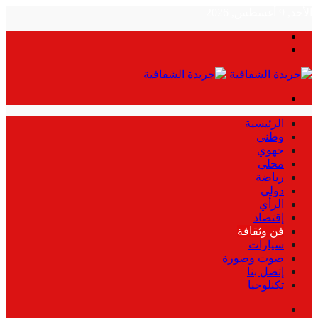
الأحد, 9 أغسطس, 2026
بحث
الوضع
عن
المظلم
القائمة
الرئيسية
وطني
جهوي
محلي
رياضة
دولي
الرأي
إقتصاد
فن وثقافة
سيارات
صوت وصورة
إتصل بنا
تكنلوجيا
بحث