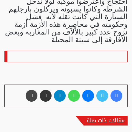
احتجاج واعترضوا موكبه لولا تدخل
الشرطة وكانوا يسبونه ويركلون بأرجلهم
السيارة التي كانت تقله لأنه فشل
وحكومته في محاصرة هذه الأزمة أزمة
نزوح عدد كبير بالألآف من المغاربة وبعض
الأفارقة إلى سبتة المحتلة
فيسبوك
تويتر
ماسنجر
واتساب
تيلقرام
مشاركة عبر البريد
طباعة
مقالات ذات صلة