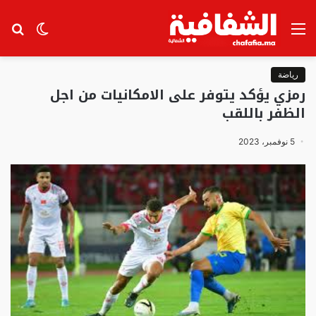
القائمة
الوضع
بح
المظلم
عن
رياضة
رمزي يؤكد يتوفر على الامكانيات من اجل
الظفر باللقب
5 نوفمبر، 2023