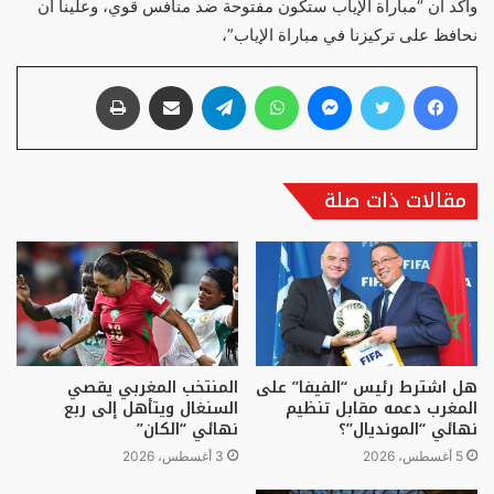
وأكد أن “مباراة الإياب ستكون مفتوحة ضد منافس قوي، وعلينا أن
نحافظ على تركيزنا في مباراة الإياب”،
فيسبوك
تويتر
ماسنجر
واتساب
تيلقرام
مشاركة عبر البريد
طباعة
مقالات ذات صلة
هل اشترط رئيس “الفيفا” على
المنتخب المغربي يقصي
المغرب دعمه مقابل تنظيم
السنغال ويتأهل إلى ربع
نهائي “المونديال”؟
نهائي “الكان”
5 أغسطس، 2026
3 أغسطس، 2026