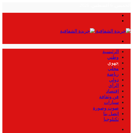
الخميس, 6 أغسطس, 2026
بحث
الوضع
عن
المظلم
القائمة
الرئيسية
وطني
جهوي
محلي
رياضة
دولي
الرأي
إقتصاد
فن وثقافة
سيارات
صوت وصورة
إتصل بنا
تكنلوجيا
بحث