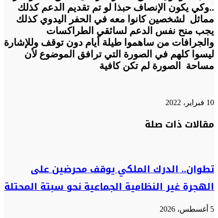
..وكي يكون الإنصاف حبذا لو تم تقديم الدعم كذلك
مماثل لشخصين كانوا معه في الحفر اليدوي كذلك
يجب منح نفس الدعم لسائقي الطراكسات
والجرافات من ساهموا طيلة أيام دون توقف وللإشارة
ليسوا كلهم في الصورة التي ترافق الموضوع لأن
مساحة الصورة لم تكن كافية
10 فبراير، 2022
تويتر
تويتر
طباعة
تيلقرام
تيلقرام
واتساب
واتساب
ماسنجر
ماسنجر
فيسبوك
فيسبوك
مشاركة
مقالات ذات صلة
عبر
البريد
تطوان.. الدرك الملكي يوقف محرضين على
الهجرة غير النظامية الجماعية نحو سبتة المحتلة
5 أغسطس، 2026