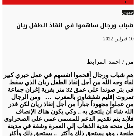
الوضع
عن
المظلم
جهوي
شباب ورجال ساهموا في انقاذ الطفل ريان
10 فبراير، 2022
من / احمد المرابط
هم شباب ورجال أقحموا انفسهم في عمل خيري كبير
لقاء وجه الله من أجل إنقاذ الطفل ريان الذي سقط
في بئر صوندا على عمق 32 متر بقرية إغران جماعة
تمروت إقليم شفشاون بالمغرب … ومن الرجال
من عملوا مجهوداً جباراً من أجل إنقاذ ريان لكن قدر
الله شاء أن يلتحق به .. وكي يكون هناك الإنصاف
فلابد يتم تقديم الدعم للمسمى عمي علي الصحراوي
مثل منحه هدية الذهاب إلى العمرة وشقة في مدينة
طنجة ، وهو يستحق ذلك وأكثر .. يستحق ذلك وأكثر