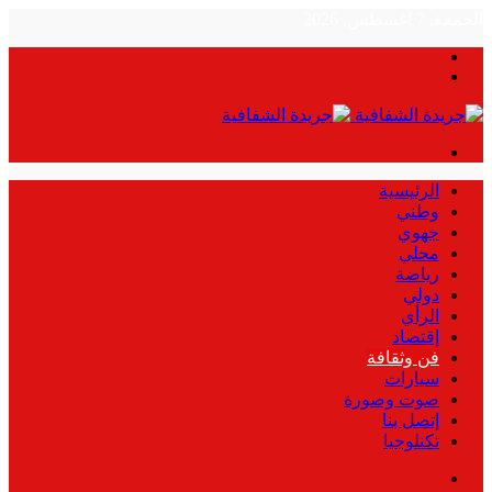
الجمعة, 7 أغسطس, 2026
بحث
الوضع
عن
المظلم
القائمة
الرئيسية
وطني
جهوي
محلي
رياضة
دولي
الرأي
إقتصاد
فن وثقافة
سيارات
صوت وصورة
إتصل بنا
تكنلوجيا
بحث