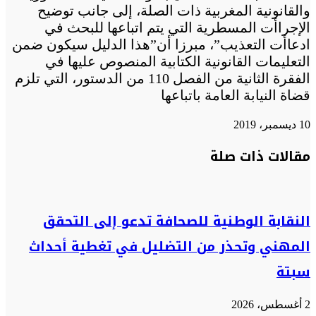
والقانونية المغربية ذات الصلة، إلى جانب توضيح
الإجراأت المسطرية التي يتم اتباعها للبحث في
ادعاأت التعذيب”، مبرزا أن”هذا الدليل سيكون ضمن
التعليمات القانونية الكتابية المنصوص عليها في
الفقرة الثانية من الفصل 110 من الدستور، التي تلزم
قضاة النيابة العامة باتباعها
10 ديسمبر، 2019
تويتر
تويتر
طباعة
تيلقرام
تيلقرام
واتساب
واتساب
ماسنجر
ماسنجر
فيسبوك
فيسبوك
مشاركة
مقالات ذات صلة
عبر
البريد
النقابة الوطنية للصحافة تدعو إلى التحقق
المهني وتحذر من التضليل في تغطية أحداث
سبتة
2 أغسطس، 2026