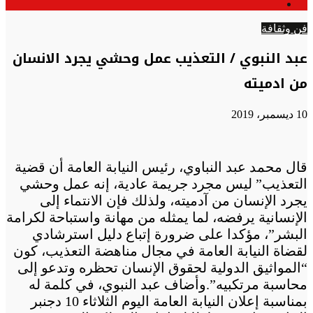
الوضع
عن
المظلم
فن وثقافة
عبد النبوي / التعذيب عمل وحشي يجرد الانسان
من ادميته
10 ديسمبر، 2019
قال محمد عبد النباوي، رئيس النيابة العامة أن قضية
التعذيب” ليس مجرد جريمة عادية، إنه عمل وحشي
يجرد الإنسان من آدميته، ولذلك فإن الانتماء إلى
الإنسانية يرفضه، لما يمثله من مهانة واستباحة لكرامة
البشر”، مؤكدا على ضرورة إتباع دليل استرشادي
لقضاة النيابة العامة في مجال مناهضة التعذيب، كون
“المواثيق الدولية لحقوق الإنسان تحظره وتدعو إلى
محاسبة مرتكبيه”.وأضاف عبد النبوي، في كلمة له
بمناسبة إعلان النيابة العامة اليوم الثلاثاء 10 دجنبر