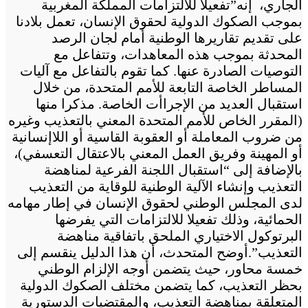
الجاري، إنه”تفعيلا للالتزامات المملكة المغربية
بموجب الصكوك الدولية لحقوق الإنسان، تعمل بلادنا
على تقديم تقاريرها الوطنية أمام لجان الرصد
المحدثة بموجب هذه المعاهدات، وتتفاعل مع
التوصيات الصادرة عنها. كما تقوم بالتفاعل مع آليات
المساطر الخاصة التابعة للأمم المتحدة، من خلال
استقبال العديد من الإجراأت الخاصة. مذكرا منها
(المقرر الخاص للأمم المتحدة المعني بالتعذيب وغيره
من ضروب المعاملة أو العقوبة القاسية أو اللاإنسانية
أو المهينة وفريق العمل المعني بالاعتقال التعسفي)،
بالإضافة إلى “استقبال اللجنة الفرعية لمناهضة
التعذيب وإنشاء الآلية الوطنية للوقاية من التعذيب
لدى المجلس الوطني لحقوق الإنسان في إطار مهامه
الحمائية، وذلك تفعيلا للالتزامات التي يفرضها
البرتوكول الاختياري الملحق باتفاقية مناهضة
التعذيب”.أوضح المتحدث، أن هذا الدليل ينقسم إلى
خمسة محاور، حيث يتضمن أوجه الإلزام الوطني
بحظر التعذيب، كما يتضمن مختلف الصكوك الدولية
المتعلقة بمناهضة التعذيب، والمقتضيات الدستورية