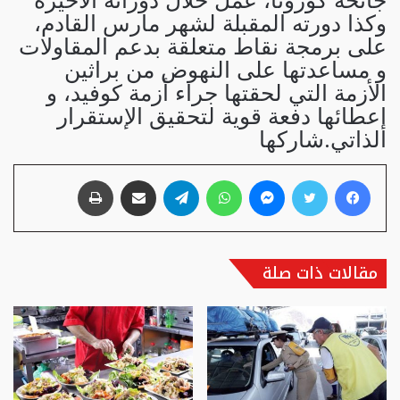
وكذا دورته المقبلة لشهر مارس القادم،
على برمجة نقاط متعلقة بدعم المقاولات
و مساعدتها على النهوض من براثين
الأزمة التي لحقتها جراء أزمة كوفيد، و
إعطائها دفعة قوية لتحقيق الإستقرار
الذاتي.شاركها
فيسبوك
تويتر
ماسنجر
واتساب
تيلقرام
مشاركة عبر البريد
طباعة
مقالات ذات صلة