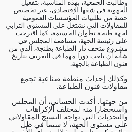
وطالبت الجمعية، بهذه المناسبة، بتفعيل
الجهوية في شقها الإقتصادي، عبر تخصيص
حصة من طلبيات المؤسسات العمومية
للمقاولات التي تشتغل على المستوى الترابي
لجهة طنجة تطوان الحسيمة، كما اقترحت
على رئيسة الجهة، مساهمة المجلس في
مشروع متحف دار الطباعة بطنجة، الذي من
شأنه أن يلعب دورا مهما في التعريف بتاريخ
فنون الطباعة بالجهة.
وكذلك إحداث منطقة صناعية تجمع
مقاولات فنون الطباعة.
من جهتها، أكدت الحساني، أن المجلس
واستحضارا منه لمختلف الإكراهات
والتحديات التي تواجه النسيج المقاولاتي
على مستوى الجهة، لا سيما في ظل
جائحة كورونا، عمل خلال دوراته الأخيرة