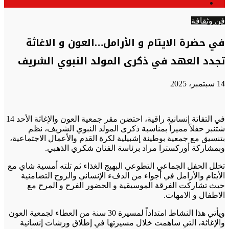
الوضع
عن
المظلم
فن وثقافة
في حضرة الايتام و الأرامل…العون و الاغاثة
تجدد العهد في ذكرى المولد النبوي الشريف
14 سبتمبر، 2025
في التفاتة إنسانية راقية، احتضن مقر جمعية العون والإغاثة الأحد 14
شتنبر حفلاً مميزاً بمناسبة ذكرى المولد النبوي الشريف، نظم
بتنسيق مع جمعية بوطينة إشبيلية لكرة القدم والأعمال الاجتماعية،
وبمشاركة أوركسترا مراد برئاسة الفنان شكري الذهبي.
تخلل الحفل الجماعي التطوعي البهيج الغذاء ثم تلته أمسية شاي مع
الأيتام والأرامل في أجواء من الدفء الإنساني والروح التضامنية
حيث تشاركت الفرقة الموسيقية و الحضور الفرح و المرح مع
الاطفال و الامهات.
ويأتي هذا النشاط امتداداً لمسيرة 30 سنة من العطاء لجمعية العون
والإغاثة، التي ساهمت خلال مسيرتها في إطلاق ورشات إنسانية