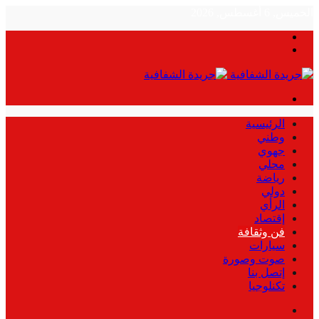
الخميس, 6 أغسطس, 2026
بحث
الوضع
عن
المظلم
القائمة
الرئيسية
وطني
جهوي
محلي
رياضة
دولي
الرأي
إقتصاد
فن وثقافة
سيارات
صوت وصورة
إتصل بنا
تكنلوجيا
بحث