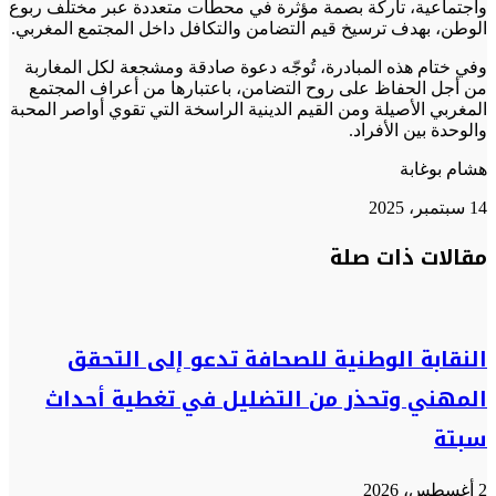
واجتماعية، تاركة بصمة مؤثرة في محطات متعددة عبر مختلف ربوع
الوطن، بهدف ترسيخ قيم التضامن والتكافل داخل المجتمع المغربي.
وفي ختام هذه المبادرة، تُوجّه دعوة صادقة ومشجعة لكل المغاربة
من أجل الحفاظ على روح التضامن، باعتبارها من أعراف المجتمع
المغربي الأصيلة ومن القيم الدينية الراسخة التي تقوي أواصر المحبة
والوحدة بين الأفراد.
هشام بوغابة
14 سبتمبر، 2025
تويتر
تويتر
طباعة
تيلقرام
تيلقرام
واتساب
واتساب
ماسنجر
ماسنجر
فيسبوك
فيسبوك
مشاركة
مقالات ذات صلة
عبر
البريد
النقابة الوطنية للصحافة تدعو إلى التحقق
المهني وتحذر من التضليل في تغطية أحداث
سبتة
2 أغسطس، 2026