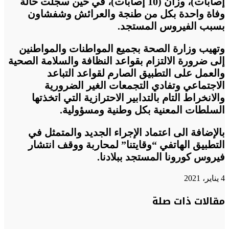
إصابات)، وزان (10 إصابات)، في
حين سجلت حالة
وفاة واحدة بكل من طنجة والعرائش وشفشاون
بسبب الفيروس المستجد
.
وتهيب وزارة الصحة بجميع المواطنات والمواطنين
إلى ضرورة الالتزام بقواعد النظافة والسلامة الصحية
والعمل على التطبيق الصارم لقواعد التباعد
الاجتماعي وتفادي التجمعات الغير الضرورية
والانخراط التام بالتدابير الاحترازية التي اتخذتها
السلطات المعنية بكل وطنية ومسؤولية
.
بالإضافة الى اعتماد الإجراء الجديد والمتمثل في
التطبيق الهاتفي “وقايتنا” لمحاربة ووقف انتشار
فيروس كورونا المستجد ببلادنا
.
4 يناير، 2021
تويتر
تويتر
طباعة
تيلقرام
تيلقرام
واتساب
واتساب
ماسنجر
ماسنجر
فيسبوك
فيسبوك
مشاركة
مقالات ذات صلة
عبر
البريد