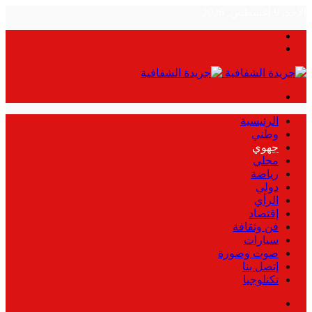
الأحد, 9 أغسطس, 2026
بحث
الوضع
عن
المظلم
القائمة
الرئيسية
وطني
جهوي
محلي
رياضة
دولي
الرأي
إقتصاد
فن وثقافة
سيارات
صوت وصورة
إتصل بنا
تكنلوجيا
بحث