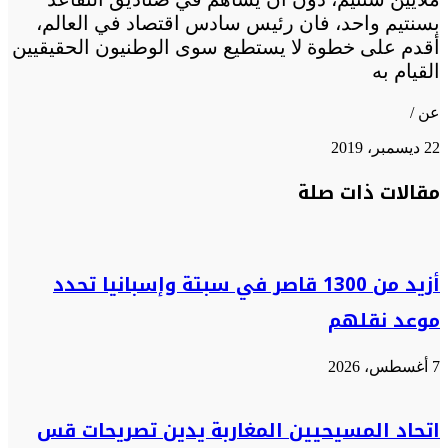
بسنتيم واحد، فان رئيس سادس اقتصاد في العالم،
أقدم على خطوة لا يستطيع سوى الوطنيون الحقيقيين
القيام به
عن /
22 ديسمبر، 2019
تويتر
تويتر
طباعة
تيلقرام
تيلقرام
واتساب
واتساب
ماسنجر
ماسنجر
فيسبوك
فيسبوك
مشاركة
مقالات ذات صلة
عبر
البريد
أزيد من 1300 قاصر في سبتة وإسبانيا تحدد
موعد نقلهم
7 أغسطس، 2026
اتحاد المسيحيين المغاربة يدين تصريحات قس