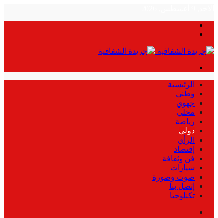
الأحد, 9 أغسطس, 2026
بحث
الوضع
عن
المظلم
القائمة
الرئيسية
وطني
جهوي
محلي
رياضة
دولي
الرأي
إقتصاد
فن وثقافة
سيارات
صوت وصورة
إتصل بنا
تكنلوجيا
بحث