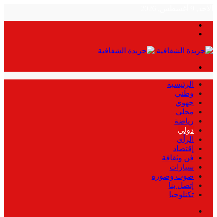
الأحد, 9 أغسطس, 2026
بحث
الوضع
عن
المظلم
القائمة
الرئيسية
وطني
جهوي
محلي
رياضة
دولي
الرأي
إقتصاد
فن وثقافة
سيارات
صوت وصورة
إتصل بنا
تكنلوجيا
بحث