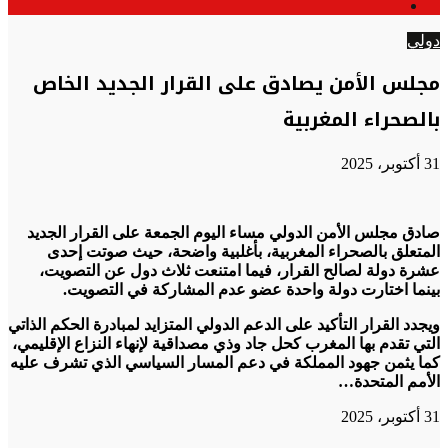
الوضع
عن
المظلم
دولي
مجلس الأمن يصادق على القرار الجديد الخاص
بالصحراء المغربية
31 أكتوبر، 2025
صادق مجلس الأمن الدولي مساء اليوم الجمعة على القرار الجديد
المتعلق بالصحراء المغربية، بأغلبية واضحة، حيث صوتت إحدى
عشرة دولة لصالح القرار، فيما امتنعت ثلاث دول عن التصويت،
بينما اختارت دولة واحدة عضو عدم المشاركة في التصويت.
ويجدد القرار التأكيد على الدعم الدولي المتزايد لمبادرة الحكم الذاتي
التي تقدم بها المغرب كحل جاد وذي مصداقية لإنهاء النزاع الإقليمي،
كما يثمن جهود المملكة في دعم المسار السياسي الذي تشرف عليه
الأمم المتحدة…
31 أكتوبر، 2025
تويتر
تويتر
طباعة
تيلقرام
تيلقرام
واتساب
واتساب
ماسنجر
ماسنجر
فيسبوك
فيسبوك
مشاركة