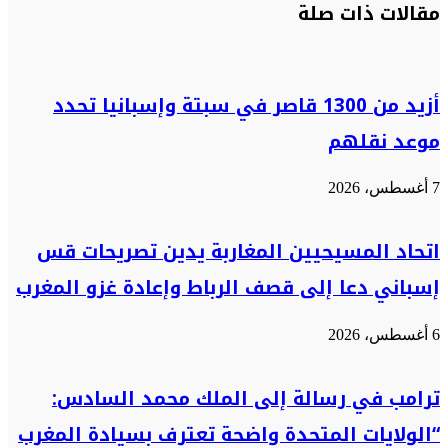
مقالات ذات صلة
عبر
البريد
أزيد من 1300 قاصر في سبتة وإسبانيا تحدد
موعد نقلهم
7 أغسطس، 2026
اتحاد المسيحيين المغاربة يدين تصريحات قس
إسباني دعا إلى قصف الرباط وإعادة غزو المغرب
6 أغسطس، 2026
ترامب في رسالة إلى الملك محمد السادس:
“الولايات المتحدة واضحة تعترف بسيادة المغرب