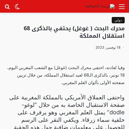
القائمة
الوضع
بح
المظلم
عن
دولي
محرك البحث ( غوغل) يحتفي بالذكرى 68
استقلال المملكة
18 نوفمبر، 2023
وفيا لعادته، احتفى محرك البحث (غوغل) مع الشعب المغربي اليوم،
18 نونبر، بالذكرى الـ68 لعيد استقلال المملكة، من خلال تزيين
صفحته الأولى بألوان العلم المغربي.
واحتفى العملاق الأمريكي بالمملكة المغربية على
صفحة الاستقبال الخاصة به من خلال “لوغو-
dodle” يمثل العلم المغربي وهو يرفرف على
خلفية سماء زرقاء. ويكفي النقر على الرسم
للحصول على معلومات ضافية حول هذه الحقبة