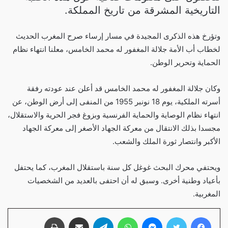
التاريخية المشرقة من تاريخ المملكة.
وتؤرخ هذه الذكرى المجيدة في مسار إرساء صرح المغرب الحديث
لخطاب أب الأمة جلالة المغفور له محمد الخامس، معلنا انتهاء نظام
الحماية وتحرير الوطن.
وكان جلالة المغفور له محمد الخامس قد أعلن عند عودته رفقة
أسرته الملكية، يوم 18 نونبر 1955 من المنفى إلى أرض الوطن، عن
انتهاء نظام الوصاية والحماية الفرنسية وبزوغ فجر الحرية والاستقلال،
مجسدا بذلك الانتقال من معركة الجهاد الأصغر إلى معركة الجهاد
الأكبر وانتصار ثورة الملك والشعب.
ويحتفي محرك البحث غوغل كل سنة باستقلال المغرب، كما يحتفل
بأعياد وطنية أخرى. وسبق له أن احتفى بالعديد من الشخصيات
المغربية.
فيسبوك
تويتر
ماسنجر
واتساب
تيلقرام
مشاركة عبر البريد
طباعة