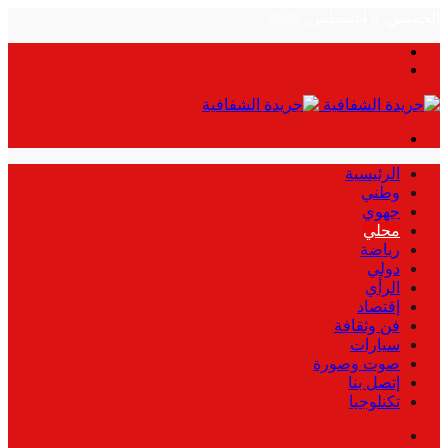
الخميس, 6 أغسطس, 2026
بحث
الوضع
عن
المظلم
القائمة
الرئيسية
وطني
جهوي
محلي
رياضة
دولي
الرأي
إقتصاد
فن وثقافة
سيارات
صوت وصورة
إتصل بنا
تكنلوجيا
بحث