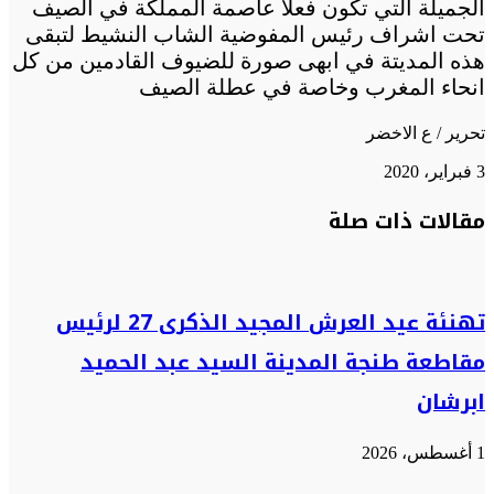
الجميلة التي تكون فعلا عاصمة المملكة في الصيف
تحت اشراف رئيس المفوضية الشاب النشيط لتبقى
هذه المديتة في ابهى صورة للضيوف القادمين من كل
انحاء المغرب وخاصة في عطلة الصيف
تحرير / ع الاخضر
3 فبراير، 2020
تويتر
تويتر
طباعة
تيلقرام
تيلقرام
واتساب
واتساب
ماسنجر
ماسنجر
فيسبوك
فيسبوك
مشاركة
مقالات ذات صلة
عبر
البريد
تهنئة عيد العرش المجيد الذكرى 27 لرئيس
مقاطعة طنجة المدينة السيد عبد الحميد
ابرشان
1 أغسطس، 2026