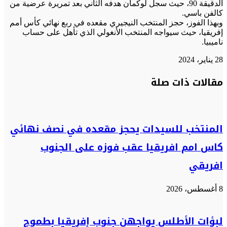
الدقيقة 90، حيث سجل لوكمان هدفه الثاني بعد تمريرة عرضية من
كالفن باسي.
وبهذا الفوز، حجز المنتخب النيجيري مقعده في ربع نهائي كأس أمم
إفريقيا، حيث سيواجه المنتخب الأنغولي الذي تأهل على حساب
ناميبيا.
28 يناير، 2024
تويتر
تويتر
طباعة
تيلقرام
تيلقرام
واتساب
واتساب
ماسنجر
ماسنجر
فيسبوك
فيسبوك
مشاركة
مقالات ذات صلة
عبر
البريد
المنتخب للسيدات يحجز مقعده في نصف نهائي
كاس امم افريقيا عقب فوزه على الجنوب
افريقي
8 أغسطس، 2026
لبؤات الأطلس يواجهن جنوب إفريقيا بطموح