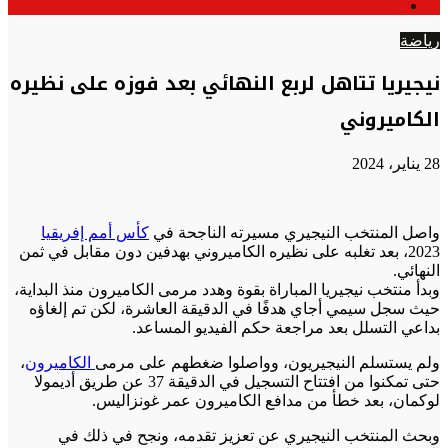
الوضع
عن
المظلم
رياضة
نيجيريا تتاهل لربع النهائي بعد فوزه على نظيره
الكاميروني
28 يناير، 2024
واصل المنتخب النيجيري مسيرته الناجحة في
كأس أمم إفريقيا
2023، بعد تغلبه على نظيره الكاميروني بهدفين دون مقابل في ثمن
النهائي.
وبدأ منتخب نيجيريا المباراة بقوة وهدد مرمى الكاميرون منذ البداية،
حيث سجل سيمي أجاي هدفًا في الدقيقة العاشرة، لكن تم إلغاؤه
بداعي التسلل بعد مراجعة حكم الفيديو المساعد.
ولم يستسلم النيجيريون، وواصلوا ضغطهم على مرمى
الكاميرون
،
حتى تمكنوا من افتتاح التسجيل في الدقيقة 37 عن طريق أديمولا
لوكمان، بعد خطأ من مدافع الكاميرون عمر غونزاليس.
وبحث المنتخب النيجيري عن تعزيز تقدمه، ونجح في ذلك في