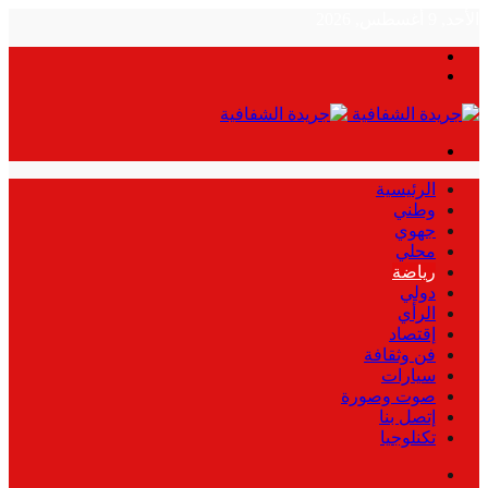
الأحد, 9 أغسطس, 2026
بحث
الوضع
عن
المظلم
القائمة
الرئيسية
وطني
جهوي
محلي
رياضة
دولي
الرأي
إقتصاد
فن وثقافة
سيارات
صوت وصورة
إتصل بنا
تكنلوجيا
بحث