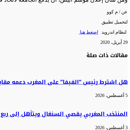
عن / م كوو
لتحميل تطبيق
لنظام اندرويد
اضغط هنا
29 أبريل، 2020
تويتر
تويتر
طباعة
تيلقرام
تيلقرام
واتساب
واتساب
ماسنجر
ماسنجر
فيسبوك
فيسبوك
مشاركة
مقالات ذات صلة
عبر
البريد
هل اشترط رئيس “الفيفا” على المغرب دعمه مقابل
5 أغسطس، 2026
المنتخب المغربي يقصي السنغال ويتأهل إلى ربع 
3 أغسطس، 2026