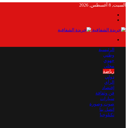
السبت, 8 أغسطس, 2026
بحث
الوضع
عن
المظلم
القائمة
الرئيسية
وطني
جهوي
محلي
رياضة
دولي
الرأي
إقتصاد
فن وثقافة
سيارات
صوت وصورة
إتصل بنا
تكنلوجيا
بحث