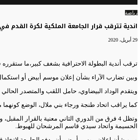
الوضع
عن
المظلم
رياضة
اندية تترقب قرار الجامعة الملكية لكرة القدم في
29 أبريل، 2020
ترقب أندية البطولة الاحترافية بشغف كبير،ما ستقرره قرره الجامعة الملكية المغر
وبين تضارب الآراء بشأن إعلان موسم أبيض أو استكمال الدوري خلف الأبواب المغلقة، 
ويتقدم الوداد البيضاوي، حامل اللقب والمتصدر الحالي لل
كما يراقب اتحاد طنجة ورجاء بني ملال، الوضع كونهما م
وتظل 4 فرق من الدوري الثاني معنية بالقرار الم
الحسيمة واتحاد سيدي قاسم المرشحان للهبوط.
ومن شأن إعلان موسم أبيض، أن يدفع الجامعة لاتخاذ 