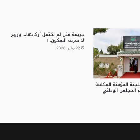
جريمة قتل لم تكتمل أركانها… وروح
لا تعرف السكون..!
22 يوليو، 2026
لجنة المؤقتة المكلفة
 المجلس الوطني