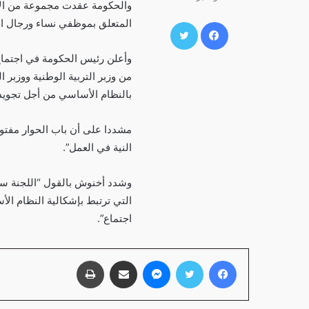
والحكومة عقدت مجموعة من الإ
فيسبوك
تويتر
المتعلق بموظفي نساء ورجال الت
وأعلن رئيس الحكومة في اجتماع 
من وزبر التربية الوطنية ووزبر 
بالنظام الأساسي من أجل تجويد
مشددا على أن باب الحوار مفتو
النية في العمل”.
وشدد أخنوش بالقول “اللجنة س
التي ترتبط بإشكالية النظام ال
اجتماع”.
فيسبوك
تويتر
ماسنجر
مشاركة عبر البريد
طباعة