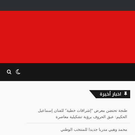
الوضع
بحث
المظلم
عن
اخبار أخيرة
طنجة تحتضن معرض “إشراقات خطية” للفنان إسماعيل
الحكيم: عبق الحروف برؤية تشكيلية معاصرة
محمد وهبي مدربا جديدا للمنتخب الوطني