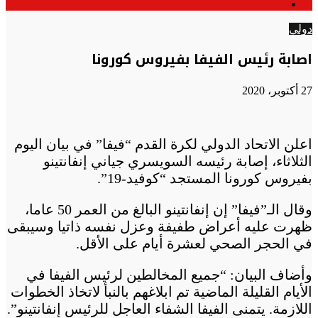
الوضع
عن
المظلم
دولي
اصابة رئيس الفيفا بفيروس كورونا
27 أكتوبر، 2020
اعلن الاتحاد الدولي لكرة القدم “فيفا” في بيان اليوم
الثلاثاء، إصابة رئيسه السويسري جياني إنفانتينو
بفيروس كورونا المستجد “كوفيد-19”.
وقال الـ”فيفا” إن إنفانتينو البالغ من العمر 50 عاما،
ظهرت عليه أعراض طفيفة وعزل نفسه ذاتيا وسيبقى
في الحجر الصحي لعشرة أيام على الأقل.
وأضاف البيان: “جميع المخالطين لرئيس الفيفا في
الأيام القليلة الماضية تم ابلاغهم بالنبأ لاتخاذ الخطوات
اللازمة. يتمنى الفيفا الشفاء العاجل للرئيس إنفانتينو”.