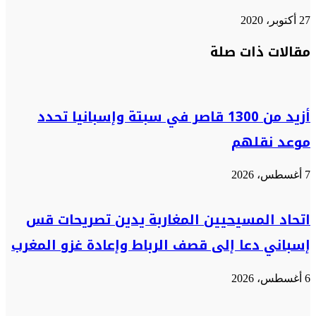
27 أكتوبر، 2020
تويتر
تويتر
طباعة
تيلقرام
تيلقرام
واتساب
واتساب
ماسنجر
ماسنجر
فيسبوك
فيسبوك
مشاركة
مقالات ذات صلة
عبر
البريد
أزيد من 1300 قاصر في سبتة وإسبانيا تحدد
موعد نقلهم
7 أغسطس، 2026
اتحاد المسيحيين المغاربة يدين تصريحات قس
إسباني دعا إلى قصف الرباط وإعادة غزو المغرب
6 أغسطس، 2026