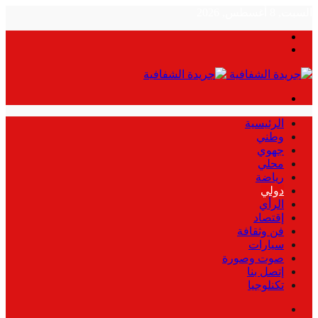
السبت, 8 أغسطس, 2026
بحث
الوضع
عن
المظلم
القائمة
الرئيسية
وطني
جهوي
محلي
رياضة
دولي
الرأي
إقتصاد
فن وثقافة
سيارات
صوت وصورة
إتصل بنا
تكنلوجيا
بحث