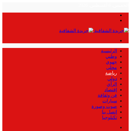
الخميس, 6 أغسطس, 2026
بحث
الوضع
عن
المظلم
القائمة
الرئيسية
وطني
جهوي
محلي
رياضة
دولي
الرأي
إقتصاد
فن وثقافة
سيارات
صوت وصورة
إتصل بنا
تكنلوجيا
بحث