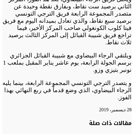
الثاني برصيد ست نقاط، وبفارق نقطة وحيدة عن
متصدر المجموعة الرابعة فريق الترجي التونسي
برصيد سبع نقاط، والذي تعادل بميدانه اليوم مع فريق
فيتا كلوب الكونغولي صاحب المركز الأخير، فيما
تراجع فريق شبيبة القبائل إلى المركز الثالث برصيد
ثلاث نقاط.
ويلتقي الرجاء البيضاوي مع شبيبة القبائل الجزائري
برسم الجولة الرابعة، يوم عاشر يناير المقبل بملعب 1
نونبر بتيزي وزو.
و يتصدر الترجي التونسي المجموعة الرابعة، بينما يليه
الرجاء البيضاوي، الذي وضع قدماً في ربع النهائي بهذا
الفوز.
28 ديسمبر، 2019
تويتر
تويتر
طباعة
تيلقرام
تيلقرام
واتساب
واتساب
ماسنجر
ماسنجر
فيسبوك
فيسبوك
مشاركة
مقالات ذات صلة
عبر
البريد