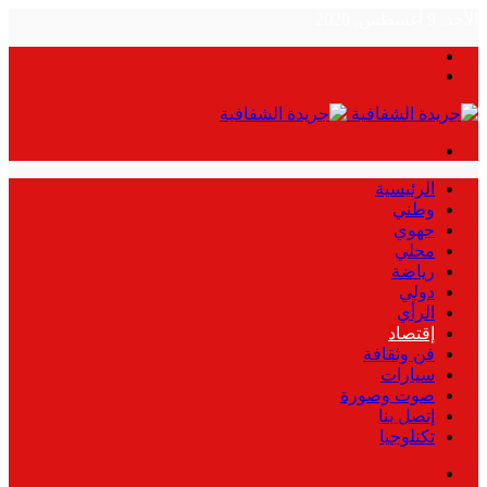
الأحد, 9 أغسطس, 2026
بحث
الوضع
عن
المظلم
القائمة
الرئيسية
وطني
جهوي
محلي
رياضة
دولي
الرأي
إقتصاد
فن وثقافة
سيارات
صوت وصورة
إتصل بنا
تكنلوجيا
بحث