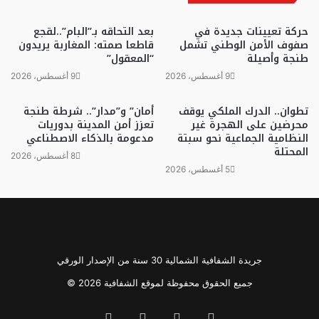
حركة تعيينات جديدة في
بعد التحاقه بـ”البام”..لقجع
صفوف الأمن الوطني تشمل
قاطعا صمته: المغاربة يريدون
طنجة وأصيلة
“المعقول”
9 أغسطس، 2026
9 أغسطس، 2026
تطوان.. الدرك الملكي يوقف
أمان” و”مدار”.. شرطة طنجة
محرضين على الهجرة غير
تعزز أمن المدينة بدوريات
النظامية الجماعية نحو سبتة
مدعومة بالذكاء الاصطناعي
المحتلة
8 أغسطس، 2026
5 أغسطس، 2026
جريدة الشفافية الشمالية 30 سنة من الإصدار الورقي
جميع الحقوق محفوظة لموقع الشفافية 2026 ©
فيسبوك
تويتر
يوتيوب
انستقرام